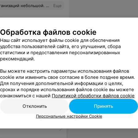
в г. Минске и когда могла сложиться такая ситуация, не представляю! Меня крайне поражает такое отношение! УЗИ самое дорогое в Бобруйске, стоимость выше даже не самых дешевых медицинских центров Минска, а это совершенной другой уровень и аппаратуры, и специалистов! И вообще, что это за тактика?!
Еще
Обработка файлов cookie
Наш сайт использует файлы cookie для обеспечения
удобства пользователей сайта, его улучшения, сбора
статистики и предоставления персонализированных
рекомендаций.
Вы можете настроить параметры использования файлов
cookie или изменить свое согласие в более позднее время.
Для получения дополнительной информации о целях,
сроках и порядке использования файлов cookie вы можете
ознакомиться с нашей
Политикой обработки файлов cookie
Отклонить
Принять
Персональные настройки Cookie