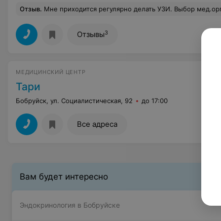
Отзыв
.
Мне приходится регулярно делать УЗИ. Выбор мед.организаций небольшой. Попробовала записаться в мед. центр Сонодин. И первый раз в жизни я услышала фразу от регистратора частной платной клиники: "Мы не можем вас записать, ваш номер телефона заблокирован, посещать нас вы не можете". Сразу хочу сказать, что я не злостный клиент, не жалобщик, никогда не скандалю и не устраиваю сложностей персоналу. Мне пояснили, что когда-то не ясно когда, я записывалась на прием и не пришла, поэтому я у них в "черном списке". Такого случая я даже не помню и подсказать, когда это было мне тоже не смогли. Просто цирк на выезде! В Бобруйске посещаю УЗИ очень редко, в основном посещаю постоянно одного и того же специалиста 
3
Отзывы
МЕДИЦИНСКИЙ ЦЕНТР
Тари
Бобруйск, ул. Социалистическая, 92
до 17:00
Все адреса
Вам будет интересно
Эндокринология в Бобруйске