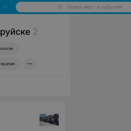
Поиск мест и событий
бруйске
2
ология
Терапия