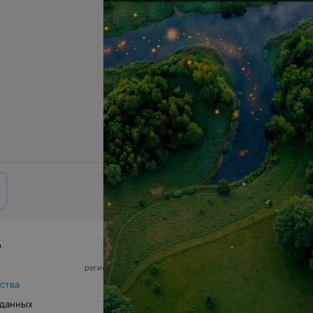
р
© 2026 ООО «Артокс Лаб», УНП 191700409,
регистрирующий орган - Минский горисполком
|
220012, Республика Беларусь, г. Минск,
ства
улица Толбухина, 2, пом. 16 | info@relax.by
 данных