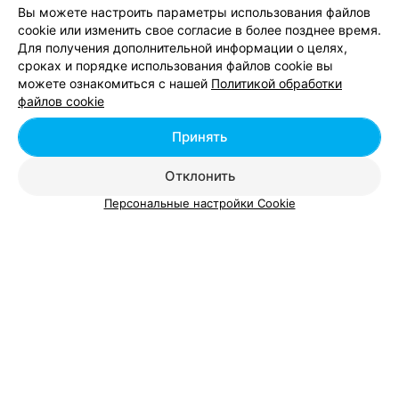
Вы можете настроить параметры использования файлов
cookie или изменить свое согласие в более позднее время.
Чистка Air Flow в Барановичах
Для получения дополнительной информации о целях,
сроках и порядке использования файлов cookie вы
можете ознакомиться с нашей
Политикой обработки
Шинирование зубов в Барановичах
файлов cookie
Принять
Удаление зубов - цена в
Отклонить
Барановичах
Персональные настройки Cookie
Сложное удаление
от 71 руб.
Удаление многокорневого зуба
от 45 руб.
Удаление многокорневого зуба путем
от 50 руб.
выдалбливания
Удаление однокорневого зуба
от 40 руб.
Удаление ретинированного зуба
от 250 руб.