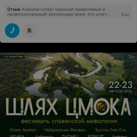
Отзыв
.
Клиника-супер! персонал приветливый и
профессиональный! рекомендую всем, кто хочет
Еще
получить качественное обслуживание полости рта!
правда, немного дороговато, но с учетом
обслуживания на это можно "закрыть глаза"!