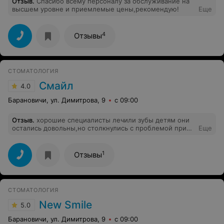
Отзыв
.
Спасибо всему персоналу за обслуживание на
высшем уровне и приемлемые цены,рекомендую!
Еще
4
Отзывы
СТОМАТОЛОГИЯ
Смайл
4.0
Барановичи, ул. Димитрова, 9
с 09:00
Отзыв
.
хорошие специалисты лечили зубы детям они
остались довольны,но столкнулись с проблемой при
Еще
расчёте с администратором Ольгой. Меня удивили её
слова "Надеюсь вы больше не воспользуетесь нашей
услугой". Как будто я пришла к ней домой. Поэтому
1
Отзывы
будьте внимательны при расчёте в кассе.
СТОМАТОЛОГИЯ
New Smile
5.0
Барановичи, ул. Димитрова, 9
с 09:00