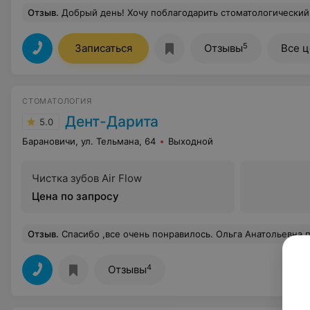
Отзыв
.
Добрый день! Хочу поблагодарить стоматологический кабинет «Эстедент Плюс»!!! Уже много лет я и вся моя семья пользуемся услугами в этой стоматологии. Что хочу отметить, это быстрая и качественная работа и оказание услуг, персонал в виде администратора, директора, а также всех лечащих врачей, всегда постараются записать и принять в удобное для клиента время. Врачи достойны ВЫСШИХ похвал, лечение отличное, условия приятные. В «Эстедент Плюс
5
Записаться
Отзывы
Все 
СТОМАТОЛОГИЯ
Дент-Дарита
5.0
Барановичи, ул. Тельмана, 64
Выходной
Чистка зубов Air Flow
Цена по запросу
Отзыв
.
Спасибо ,все очень понравилось. Ольга Анатольевна про
4
Отзывы