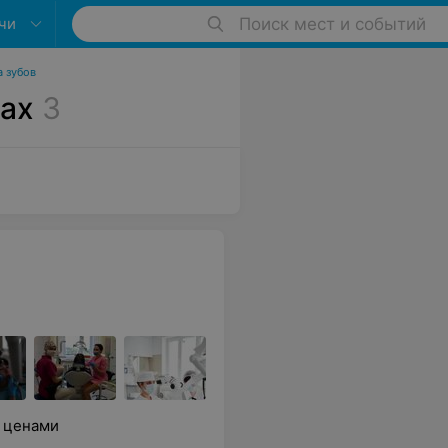
чи
Поиск мест и событий
 зубов
чах
3
и ценами