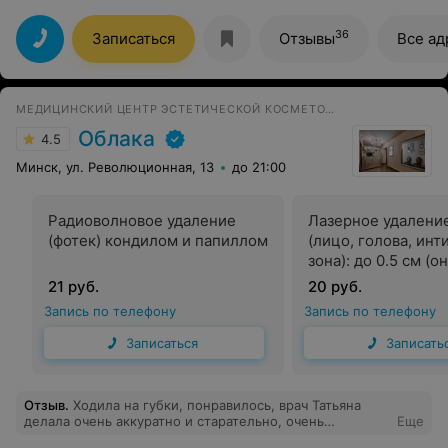
Иванович Т.Ж., фонопеду максимовой Е.А.,
медсестрам поста №1, работникам физкабинетов
№101,12/3, 115 за высокий профессионализм, доброту,
36
Записаться
Отзывы
Все ад
терпение,сочувствие по отношению к пациентам. Они
быстро откликались на любые просьбы пациентов.
Спасибо работникам кухни и столовой. Пища
разнообразная и вкусная. Это мнение не только мое.
МЕДИЦИНСКИЙ ЦЕНТР ЭСТЕТИЧЕСКОЙ КОСМЕТОЛОГИИ И ГИНЕКОЛОГИИ
Спасибо!
Облака
4.5
Минск, ул. Революционная, 13
до 21:00
Радиоволновое удаление
Лазерное удалени
(фотек) кондилом и папиллом
(лицо, голова, инт
зона): до 0.5 см (о
косметолог)
21 руб.
20 руб.
Запись по телефону
Запись по телефону
Записаться
Записать
Отзыв
.
Ходила на губки, понравилось, врач Татьяна
делала очень аккуратно и старательно, очень
Еще
переживала что будут сильные отеки или еще что-нить