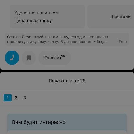
директору, который смог собрать команду
профессионалов! Спасибо, что помогаете быть
красивыми и счастливыми!
Удаление папиллом
Все цены
Цена по запросу
Отзыв
.
Лечила зубы в том году, сегодня пришла на
проверку к другому врачу. 8 дырок, все пломбы,
Еще
которые мне тут ставили придется менять. Спасибо
Мелисса. За что я платила 4 млн? Я в шоке!
38
Отзывы
Показать ещё 25
1
2
3
Вам будет интересно