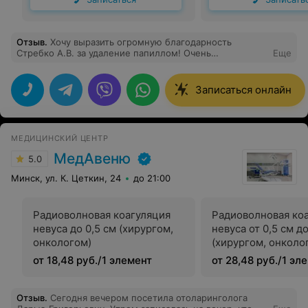
Отзыв
.
Хочу выразить огромную благодарность
Стребко А.В. за удаление папиллом! Очень
Еще
переживала перед процедурой, но доктор развеял все
страхи, подробно объяснил процесс. Всё прошло
быстро и комфортно. Самое главное — никаких следов
Записаться онлайн
не осталось! Кожа зажила идеально, даже маленьких
рубчиков нет. Спасибо за золотые руки и
профессионализм! Теперь только к вам.
МЕДИЦИНСКИЙ ЦЕНТР
МедАвеню
5.0
Минск, ул. К. Цеткин, 24
до 21:00
Радиоволновая коагуляция
Радиоволновая ко
невуса до 0,5 см (хирургом,
невуса от 0,5 см до
онкологом)
(хирургом, онколо
от 18,48 руб./1 элемент
от 28,48 руб./1 эл
Отзыв
.
Сегодня вечером посетила отоларинголога