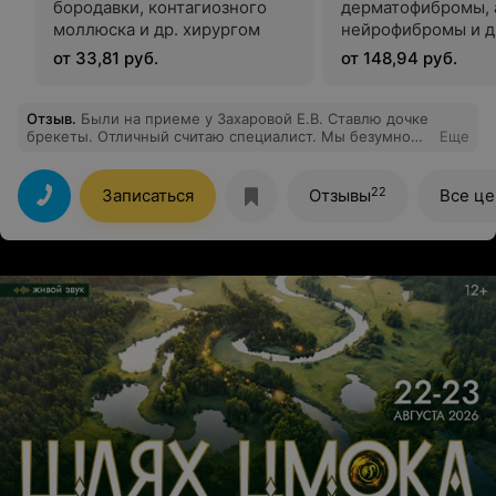
бородавки, контагиозного
дерматофибромы, 
моллюска и др. хирургом
нейрофибромы и д
хирургом
от 33,81 руб.
от 148,94 руб.
Отзыв
.
Были на приеме у Захаровой Е.В. Ставлю дочке
брекеты. Отличный считаю специалист. Мы безумно
Еще
рады что попали именно к ней ♥️
22
Записаться
Отзывы
Все ц