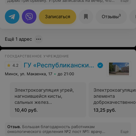
Дарью Григорьевну. Утром записалась на вечер, что
Еще
порадовало. Прием прошёл внятно , содержательно,
даже согласилась на дополнительную манипуляцию,
хотя изначально не планировала. Получила понятную
3
Записаться
Отзывы
консультацию, рекомендации и назначения. Цена
вполне посильная. Благодарю.
Ещё 1 адрес
ГОСУДАРСТВЕННОЕ УЧРЕЖДЕНИЕ
ГУ «Республиканский научно-практический центр медицинской экспертизы и реабилитаци»
4.2
Минск, ул. Макаенка, 17
до 21:00
Электрокоагуляция угрей,
Электрокоагуляция
нагноившейся кисты,
элемента
сальных желез
доброкачественно
косметологом
новообразования 
10,40 руб.
13,25 руб.
вирусной этиолог
(бородавка, папил
контагиозный мол
Отзыв
.
Большая благодарность работникам
онкологического отделения №2 пост №1: врачу
Еще
кондилома) косме