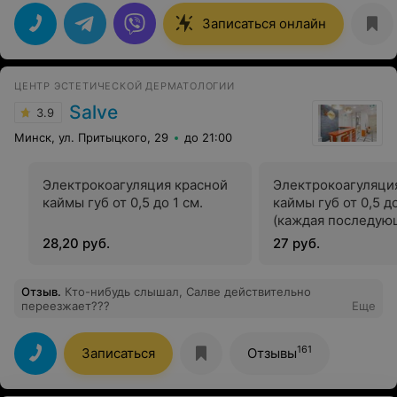
не так сделают (есть плохой опыт), но на удивление
утром проснулась практически сразу все красиво
Записаться онлайн
было. Через день так вообще красота) Вообщем
надеюсь цены будут такими же приятным и качество
не подведет. Только бы не испортились))(уже
насоветовала подружкам) да и самой хочется
ЦЕНТР ЭСТЕТИЧЕСКОЙ ДЕРМАТОЛОГИИ
приходить в проверенное место. На респшене
девушка тоже оказалась приветливой. Могу сказать
Salve
3.9
-не пожалела что выбрала "Облака". Надеюсь в
следующий раз будет также, а можно и лучше))
Минск, ул. Притыцкого, 29
до 21:00
Электрокоагуляция красной
Электрокоагуляци
каймы губ от 0,5 до 1 см.
каймы губ от 0,5 до
(каждая последую
28,20 руб.
27 руб.
Отзыв
.
Кто-нибудь слышал, Салве действительно
переезжает???
Еще
161
Записаться
Отзывы