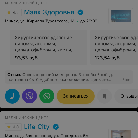
МЕДИЦИНСКИЙ ЦЕНТР
Маяк Здоровья
4.2
Минск, ул. Кирилла Туровского, 14
до 20:30
Хирургическое удаление
Хирургическое уд
липомы, атеромы,
липомы, атеромы,
дерматофибромы, кисты,
дерматофибромы, 
гемангиомы до 1 см
гемангиомы от 1 д
93,53 руб.
123,54 руб.
хирургом
хирургом
Отзыв
.
Очень хороший мед центр. Было бы 6 звёзд,
поставила бы 6!Удобное расположение. Цены,не
Еще
скажу что высокие, вполне приемлемые. На
ресепшене хорошие девочки. Была и на 2 узи( которое
делали разные врачи, но очень хорошие, аппарат
Записаться
Отзывы
просто пушка), и 2 врачей. Кардиолог Жуйко Е. Н.
приятная женщина, выслушала, все подробно
объяснила и эндокринолог Карлович Н. В. вообще в
восторге от неё. Выслушала, задала правильные
МЕДИЦИНСКИЙ ЦЕНТР
вопросы, все разъяснила,теперь я на постоянной
основе только к ней!!!
Life City
4.0
Минск, д. Валерьяново, ул. Городская, 5А