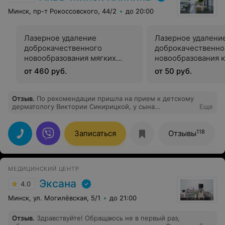
Минск, пр-т Рокоссовского, 44/2
до 20:00
Лазерное удаление
Лазерное удалени
доброкачественного
доброкачественно
новообразования мягких
новообразования к
тканей
единица)
от 460 руб.
от 50 руб.
Отзыв
.
По рекомендации пришла на прием к детскому
дерматологу Виктории Сикирицкой, у сына
Еще
атопический дерматит с 2-х лет, часто обострялся,
столько врачей обошли и анализов кучу сдали, все без
толку. Врач сразу поставила диагноз, назначила
118
Записаться
Отзывы
лечение, от которого у нас все прошло быстро и
обострения стали очень редко. Все подробно
рассказывала и объясняла,ответила на все вопросы.
Осталось очень приятное впечатление от врача и
МЕДИЦИНСКИЙ ЦЕНТР
медицинского центра.
Эксана
4.0
Минск, ул. Могилёвская, 5/1
до 21:00
Отзыв
.
Здравствуйте! Обращаюсь не в первый раз,