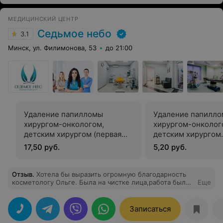
жить. Желаю ЛОДЭ стабильных процветания и
благополучия и чтобы в вашем центре всегда работали
только такие ПРОФЕССИОНАЛЫ.
МЕДИЦИНСКИЙ ЦЕНТР
Седьмое небо
3.1
Минск, ул. Филимонова, 53
до 21:00
Удаление папилломы
Удаление папилл
хирургом-онкологом,
хирургом-онколог
детским хирургом (первая
детским хирургом
единица)
(последующие ед
17,50 руб.
5,20 руб.
Отзыв
.
Хотела бы выразить огромную благодарность
косметологу Ольге. Была на чистке лица,работа была
Еще
сделана очень качественно и профессионально. На
утро остались лишь небольшие следы. Если у кого-то
есть проблемы и вы ищете хорошего косметолога,то
Записаться
Ольга,это тот специалист,которого вы искали.