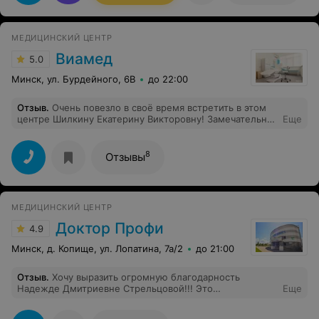
МЕДИЦИНСКИЙ ЦЕНТР
Виамед
5.0
Минск, ул. Бурдейного, 6В
до 22:00
Отзыв
.
Очень повезло в своё время встретить в этом
центре Шилкину Екатерину Викторовну! Замечательная
Еще
как доктор и как человек! Все рассказывает подробно,
обьясняет! Другим гинеколог и не представляется! С
Екатериной Викторовной очень комфортно! Спасибо
8
Отзывы
виамед! Отдельное спасибо Екатерине Викторовне!
МЕДИЦИНСКИЙ ЦЕНТР
Доктор Профи
4.9
Минск, д. Копище, ул. Лопатина, 7а/2
до 21:00
Отзыв
.
Хочу выразить огромную благодарность
Надежде Дмитриевне Стрельцовой!!! Это
Еще
профессионал с большой буквы!!! Все доходчиво
объясняет по лечению и обследованию. Также может