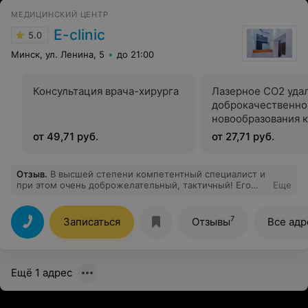
МЕДИЦИНСКИЙ ЦЕНТР
E-clinic
5.0
Минск, ул. Ленина, 5
до 21:00
Консультация врача-хирурга
Лазерное СО2 уда
доброкачественно
новообразования 
(папилломы, капи
от 49,71 руб.
от 27,71 руб.
гемангиомы, конт
моллюск)
Отзыв
.
В высшей степени компетентный специалист и
при этом очень доброжелательный, тактичный! Его
Еще
мнению можно доверять абсолютно! Точно определил
состояние моего сына и назначил лечение, которое
помогает с первых же дней!
7
Записаться
Отзывы
Все адр
Ещё 1 адрес