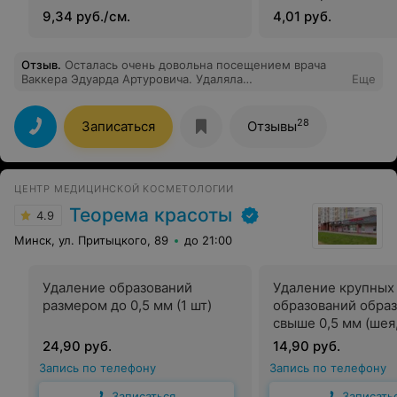
этиологии (борода
9,34 руб./см.
4,01 руб.
папиллома, конта
моллюск, кондило
Отзыв
.
Осталась очень довольна посещением врача
Ваккера Эдуарда Артуровича. Удаляла
Еще
новообразование и липому и получила
классифицированную помощь и рекомендации от
профессионала. Были даны четкие рекомендации по
28
Записаться
Отзывы
уходу за местами, на которых были проведены
манипуляции. Доктор очень внимателен к деталям,
говорит все четко и по делу! Остались очень приятные
впечатления! От души рекомендую! Огромная
ЦЕНТР МЕДИЦИНСКОЙ КОСМЕТОЛОГИИ
благодарность!
Теорема красоты
4.9
Минск, ул. Притыцкого, 89
до 21:00
Удаление образований
Удаление крупных
размером до 0,5 мм (1 шт)
образований обра
свыше 0,5 мм (шея
туловище)
24,90 руб.
14,90 руб.
Запись по телефону
Запись по телефону
Записаться
Записать