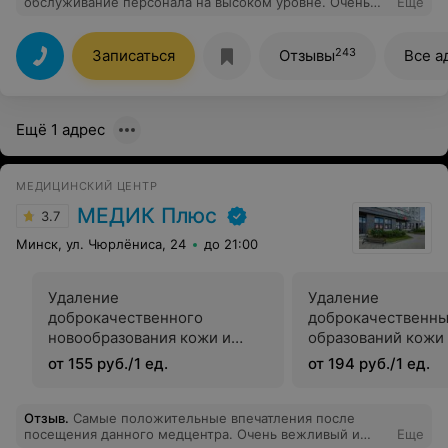
обслуживание персонала на высоком уровне. Очень
Еще
благодарен врачу кабинета узи Максимович Елене
Александровне очень грамотный и вежливый
специалист, который относится с пониманием.
243
Записаться
Отзывы
Все а
Надеюсь руководство мед центра эксана поощрять
таких врачей. Здоровья и процветания вашему центру!
Ещё 1 адрес
МЕДИЦИНСКИЙ ЦЕНТР
МЕДИК Плюс
3.7
Минск, ул. Чюрлёниса, 24
до 21:00
Удаление
Удаление
доброкачественного
доброкачественн
новообразования кожи и
образований кожи
подкожной клетчатки
подкожной жиров
от 155 руб./1 ед.
от 194 руб./1 ед.
(фибромы, липомы, и т.д.) до
клетчатки (фибром
5 см в диаметре
липомы, и т.д.) бол
диаметре
Отзыв
.
Самые положительные впечатления после
посещения данного медцентра. Очень вежливый и
Еще