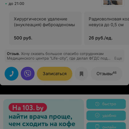
до 21:00
Хирургическое удаление
Радиоволновая ко
(энуклеация) фиброаденомы
невуса до 0,5 см
500 руб.
26 руб./ед.
Отзыв
.
Хочу сказать большое спасибо сотрудникам
Медицинского центра "Life-city", где делал ФГДС под
Еще
седацией. Очень боялся этого обследования, но все
прошло замечательно, даже не почувствовал. Особая
благодарность врачу-анестезиологу Король А.Н. и
46
Записаться
Отзывы
врачу-эндоскописту Лепешо С.Н. -
квалифицированные и внимательные специалисты,
мастера своего дела!!! Да и в целом, в центре очень
приятная, уютная и доброжелательная атмосфера,
начиная с сотрудников рецепции.