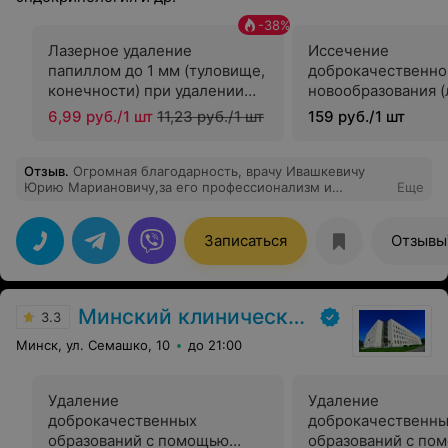
-
38
%
Лазерное удаление
Иссечение
папиллом до 1 мм (туловище,
доброкачественно
конечности) при удалении
новообразования 
13-и и более образований
фибромы) до 1 см
6,99 руб./1 шт
11,23 руб./1 шт
159 руб./1 шт
хирургом
Отзыв
.
Огромная благодарность, врачу Ивашкевичу
Юрию Мариановичу,за его профессионализм и
Еще
хорошее отношение
Записаться
Отзывы
Минский клинический консультативно-диагностический центр
3.3
Минск, ул. Семашко, 10
до 21:00
Удаление
Удаление
доброкачественных
доброкачественн
образований с помощью
образований с по