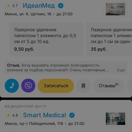
ИдеалМед
3.7
Минск, ул. К. Цеткин, 16
до 21:00
Лазерное удаление
Лазерное удалени
папиллом 1 элемента: до 0,5
папиллом 1 элемент
см от 5 до 10 ед
см до 1 см за один
9,50 руб.
35 руб.
Отзыв
.
Хочу выразить огромную благодарность
клинике за подбор персонала!!! Очень позитивные
Еще
девочки на ресепшене и лучшая косметик Елена! Была
у неё на приёме, делала комби чистку и карбокси. Эти
процедуры делаю постоянно, но Леночка открыла мне
61
Записаться
Отзывы
проф секреты, рассказала все про уход, дала
рекомендации по выбору средств. Грамотный
специалист, замечательный человек и прекрасный
собеседник. Приду к вам ещё обязательно!
МЕДИЦИНСКИЙ ЦЕНТР
Smart Medical
4.8
Минск, пр-т Победителей, 119
до 21:00