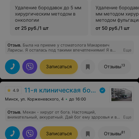
Удаление бородавок до 5 мм
Удаление бородав
хирургическим методом в
мм методом хирур
онкологии
методом фульгаци
онкологии
от 25 руб./1 шт
от 50 руб./1 шт
Отзыв
.
Была на приеме у стоматолога Макаревич
Ларисы. Я осталась под такими впечатлениями! Я в
Еще
таком восторге!!!! Тебя встретили как всегда на
ресепшене с улыбкой! Далее за тобой зашёл врач и
вместе прошли в кабинет. Тебе под голову положили
13
Записаться
Отзывы
ортопедическую подушечку, чтобы не затекала шея С
тобой постоянно разговаривают и всё объясняют. Всё
прошло на только быстро, безболезненно, с
нежностью и любовью. Я в восторге! Всем
11-я клиническая больница
рекомендую.
4.9
Минск, ул. Корженевского, 4
до 16:00
Отзыв
.
Мекан - хирург от бога. Настоящий,
внимательный, аккуратный. Дай бог ему здоровья и в
Еще
дальнейшем расти и расти.
81
Записаться
Отзывы