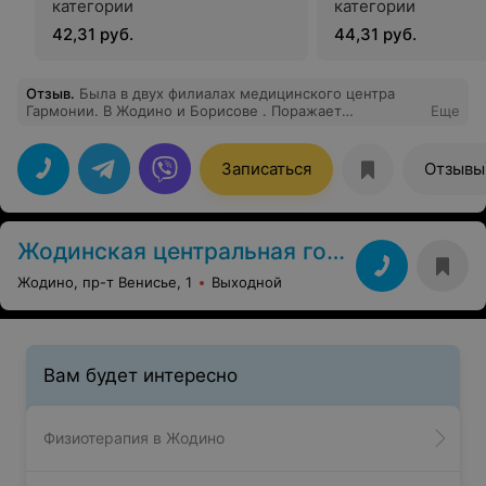
категории
категории
42,31 руб.
44,31 руб.
Отзыв
.
Была в двух филиалах медицинского центра
Гармонии. В Жодино и Борисове . Поражает
Еще
безупречная чистота в обоих центрах,
профессионализм врачей ( аллерголог и педиатр) . С
малышом было очень комфортно. Спасибо
Записаться
Отзывы
руководству за такой центр и таких врачей.Сегодня
онлайн записалась к гинекологу. Отмечаю и ваш
удобный сайт .
Жодинская центральная городская больница
Жодино, пр-т Венисье, 1
Выходной
Вам будет интересно
Физиотерапия в Жодино