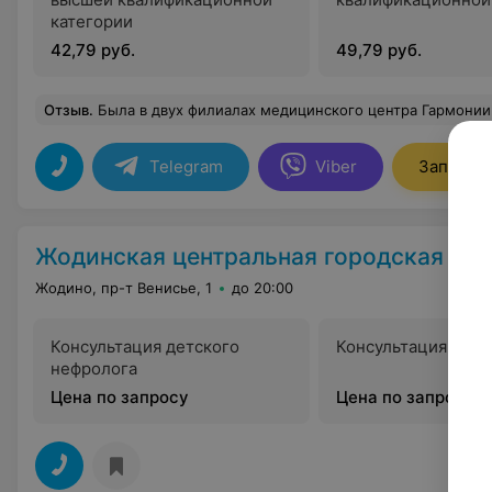
категории
42,79 руб.
49,79 руб.
Отзыв
.
Была в двух филиалах медицинского центра Гармонии. В Жодино и Борисове . Поражает безупречная чистота в обоих центрах, профессионализм врачей ( аллерголог и педиатр) . С малышом было очень комфортно. Спасибо руководству за
Telegram
Viber
Записать
Жодинская центральная городская бо
Жодино, пр-т Венисье, 1
до 20:00
Консультация детского
Консультация неф
нефролога
Цена по запросу
Цена по запросу