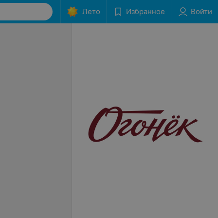
Лето
Избранное
Войти
зок в урологии
Забор мазка на исследование
в урологии