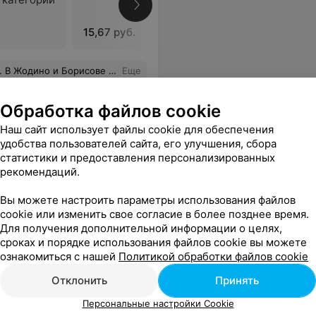
15,67 руб.
19,38 руб
 такой центр и таких врачей.Сегодня онлайн записалась к гинекологу. Отмечаю и ваш удобный сайт .
Еще
ся
Обработка файлов cookie
Наш сайт использует файлы cookie для обеспечения
удобства пользователей сайта, его улучшения, сбора
статистики и предоставления персонализированных
льница
рекомендаций.
Вы можете настроить параметры использования файлов
cookie или изменить свое согласие в более позднее время.
ролога
Курсовое лечение мужского
Для получения дополнительной информации о целях,
бесплодия
В
сроках и порядке использования файлов cookie вы можете
Цена по запросу
ознакомиться с нашей
Политикой обработки файлов cookie
Отклонить
Принять
Персональные настройки Cookie