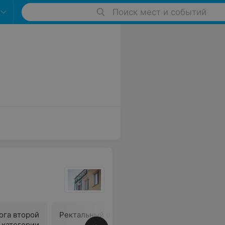
Поиск мест и событий
ога второй
Ректальный осмотр простаты
Общий ма
 категории