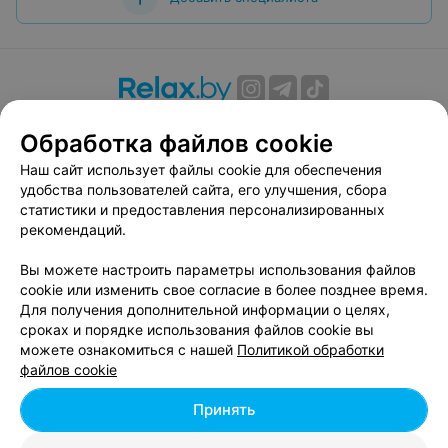
О проекте
Новости проекта
Размещение рекламы
Обработка файлов cookie
Вакансии
Публичный договор
Способы оплаты
Наш сайт использует файлы cookie для обеспечения
Публичный договор по использованию сервиса
удобства пользователей сайта, его улучшения, сбора
«Афиша»
статистики и предоставления персонализированных
Пользовательское соглашение
рекомендаций.
Написать в поддержку
Вы можете настроить параметры использования файлов
Связаться по вопросам сотрудничества
cookie или изменить свое согласие в более позднее время.
Написать руководителю relax.by
Для получения дополнительной информации о целях,
сроках и порядке использования файлов cookie вы
Персональные настройки cookie
можете ознакомиться с нашей
Политикой обработки
Обработка персональных данных
файлов cookie
Принять
© 2026 ООО «Артокс Лаб», УНП 191700409, регистрирующий орган -