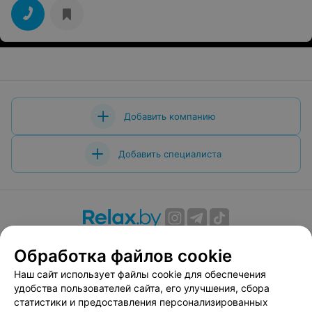
Добавить компанию
Добавить специалиста
О проекте
Новости проекта
Размещение рекламы
Обработка файлов cookie
Вакансии
Публичный договор
Способы оплаты
Наш сайт использует файлы cookie для обеспечения
Публичный договор по использованию сервиса
удобства пользователей сайта, его улучшения, сбора
«Афиша»
статистики и предоставления персонализированных
Пользовательское соглашение