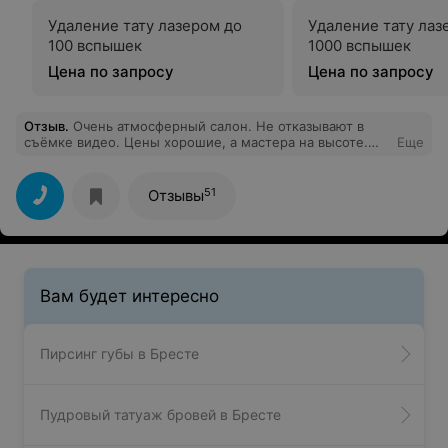
уделил время моим опасениям, и я покинула кабинет,
Удаление тату лазером до
Удаление тату лаз
чувствуя уверенность в своем плане лечения. Спасибо
100 вспышек
1000 вспышек
Вам большое, ножка почти полностью восстановилась
☺️ Желаю Вам успехов в такой нелегкой работе!
Цена по запросу
Цена по запросу
Отзыв
.
Очень атмосферный салон. Не отказывают в
съёмке видео. Цены хорошие, а мастера на высоте.
Еще
Удалила тату у Жени и Ани. Очень понравилось
обслуживание. Советую.
51
Отзывы
Вам будет интересно
Пирсинг губы в Бресте
Пудровый татуаж бровей в Бресте