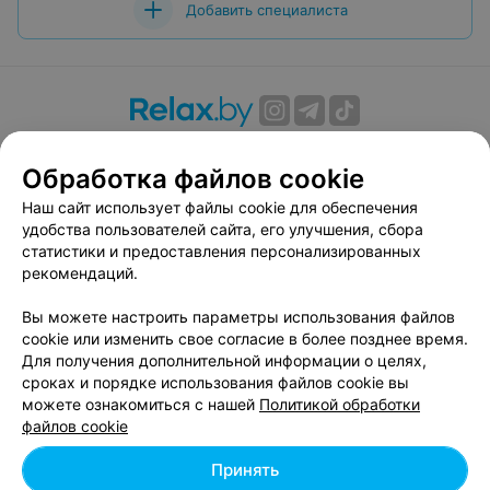
Добавить специалиста
О проекте
Новости проекта
Размещение рекламы
Обработка файлов cookie
Вакансии
Публичный договор
Способы оплаты
Публичный договор по использованию сервиса
Наш сайт использует файлы cookie для обеспечения
«Афиша»
удобства пользователей сайта, его улучшения, сбора
статистики и предоставления персонализированных
Пользовательское соглашение
рекомендаций.
Написать в поддержку
Вы можете настроить параметры использования файлов
Связаться по вопросам сотрудничества
cookie или изменить свое согласие в более позднее время.
Написать руководителю relax.by
Для получения дополнительной информации о целях,
Персональные настройки cookie
сроках и порядке использования файлов cookie вы
можете ознакомиться с нашей
Политикой обработки
Обработка персональных данных
файлов cookie
Принять