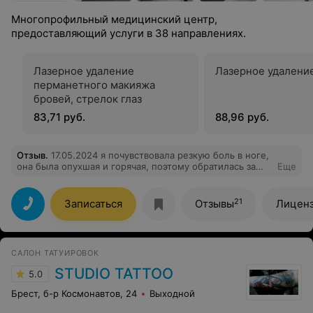
Многопрофильный медицинский центр,
предоставляющий услуги в 38 направлениях.
Лазерное удаление
Лазерное удаление
перманетного макияжа
бровей, стрелок глаз
83,71 руб.
88,96 руб.
Отзыв
.
17.05.2024 я почувствовала резкую боль в ноге,
она была опухшая и горячая, поэтому обратилась за
Еще
помощью в Новамед. Сходила к терапевту, поскольку
тогда не знала, что это и как это лечить. Она осмотрела
мою ногу, дала диагноз, но посоветовала сходить к
21
Записаться
Отзывы
Лицен
хирургу. Честно говоря, я тогда немного перепугалась,
а вдруг это настолько серьезно, что нужна операция?
Зашла в кабинет к Сергею Леонидовичу и все
опасения как рукой сняло. Очень спокойная и приятная
САЛОН ТАТУИРОВОК
атмосфера. Сергей Леонидович — не только
квалифицированный специалист, но и
STUDIO TATTOO
5.0
сострадательный человек. Во время визита я
чувствовала искреннюю заботу. Он также нашел
Брест, б-р Космонавтов, 24
Выходной
время, чтобы ответить на все мои вопросы, а их было
много... Сергей Леонидович дал четкие рекомендации,