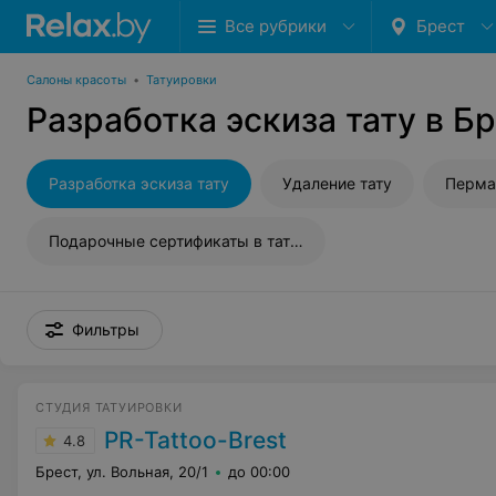
Все рубрики
Брест
Салоны красоты
•
Татуировки
Разработка эскиза тату в Б
Разработка эскиза тату
Удаление тату
Перма
Подарочные сертификаты в тату-салон
Фильтры
СТУДИЯ ТАТУИРОВКИ
PR-Tattoo-Brest
4.8
Брест, ул. Вольная, 20/1
до 00:00