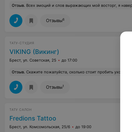
Отзыв
.
Всех эмоций и слов выражающих мой восторг, я наверное, не перечислю! Но скажу чётко - ребята просто космос! ))Тату била впервые, но на следующее утро поняла - вернусь ещё раз! Если вы решили, что тату теперь до
6
Отзывы
ТАТУ-СТУДИЯ
VIKING (Викинг)
Брест, ул. Советская, 25
до 17:00
Отзыв
.
Скажите пожалуйста, сколько стоит пробить ухо??
Е
1
Отзывы
ТАТУ САЛОН
Fredions Tattoo
Брест, ул. Комсомольская, 25/6
до 19:00