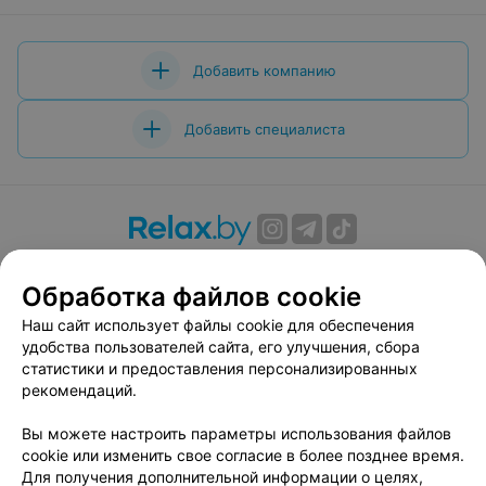
Добавить компанию
Добавить специалиста
О проекте
Новости проекта
Размещение рекламы
Обработка файлов cookie
Вакансии
Публичный договор
Способы оплаты
Публичный договор по использованию сервиса
Наш сайт использует файлы cookie для обеспечения
«Афиша»
удобства пользователей сайта, его улучшения, сбора
статистики и предоставления персонализированных
Пользовательское соглашение
рекомендаций.
Написать в поддержку
Вы можете настроить параметры использования файлов
Связаться по вопросам сотрудничества
cookie или изменить свое согласие в более позднее время.
Написать руководителю relax.by
Для получения дополнительной информации о целях,