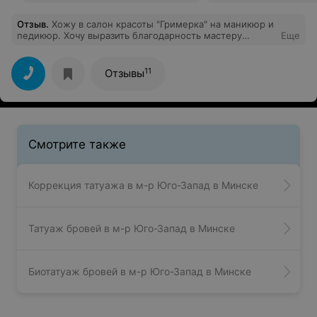
Отзыв
.
Хожу в салон красоты "Гримерка" на маникюр и
педикюр. Хочу выразить благодарность мастеру
Еще
Наталье. Очень ответственная в своей работе,
качественно и аккуратно делает педикюр. К каждому
клиенту подходит индивидуально. Я всегда довольна и
11
Отзывы
ухожу с красивыми ноготочками и ухоженными
ножками! Советую!
Смотрите также
Коррекция татуажа в м-р Юго-Запад в Минске
Татуаж бровей в м-р Юго-Запад в Минске
Биотатуаж бровей в м-р Юго-Запад в Минске