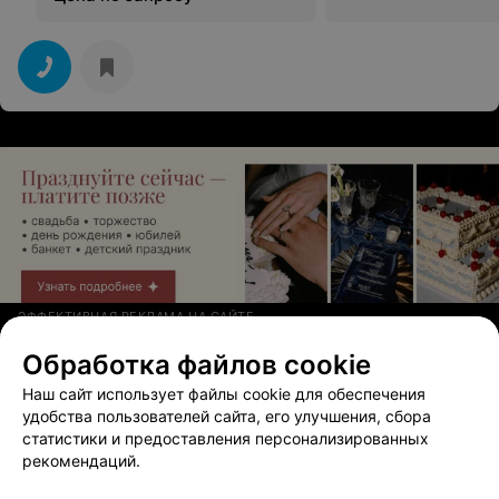
ЭФФЕКТИВНАЯ РЕКЛАМА НА САЙТЕ
Обработка файлов cookie
Наш сайт использует файлы cookie для обеспечения
Смотрите также
удобства пользователей сайта, его улучшения, сбора
статистики и предоставления персонализированных
рекомендаций.
Коррекция татуажа возле метро Академия наук
в Минске