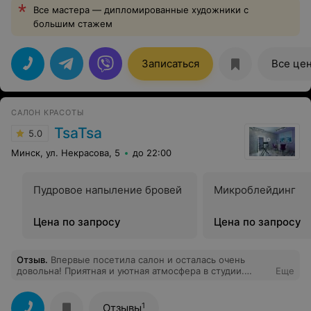
Все мастера — дипломированные художники с
большим стажем
Записаться
Все це
САЛОН КРАСОТЫ
TsaTsa
5.0
Минск, ул. Некрасова, 5
до 22:00
Пудровое напыление бровей
Микроблейдинг
Цена по запросу
Цена по запросу
Отзыв
.
Впервые посетила салон и осталась очень
довольна! Приятная и уютная атмосфера в студии.
Еще
Очень хорошо и аккуратно сделан маникюр с
долговременным покрытием. Спасибо, вернусь ещё!
1
Отзывы