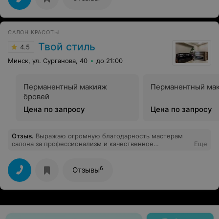
САЛОН КРАСОТЫ
Твой стиль
4.5
Минск, ул. Сурганова, 40
до 21:00
Перманентный макияж
Перманентный мак
бровей
Цена по запросу
Цена по запросу
Отзыв
.
Выражаю огромную благодарность мастерам
салона за профессионализм и качественное
Еще
обслуживание. В особенности парикмахеру
ВИКТОРИИ. Милейший человек с золотыми руками.
Развивайтесь, расширяйтесь, совершенствуйтесь!!!!
6
Отзывы