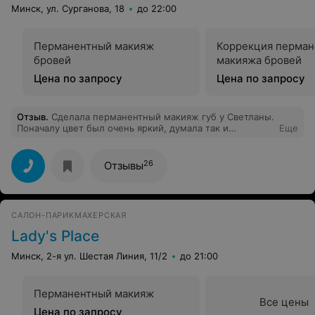
Минск, ул. Сурганова, 18
до 22:00
Перманентный макияж
Коррекция перман
бровей
макияжа бровей
Цена по запросу
Цена по запросу
Отзыв
.
Сделала перманентный макияж губ у Светланы.
Поначалу цвет был очень яркий, думала так и
Еще
останется. Через месяц цвет стал естественный. Всё
отлично, мне понравилось. Думаю попробовать
сделать перманентный макияж век, уже не боязно, и
26
Отзывы
только к этому мастеру. По поводу предыдущего
отзыва, в шоке, зачем выдумывать, ничего подобного я
там не заметила, не супер ремонт, но все чисто и
опрятно!
САЛОН-ПАРИКМАХЕРСКАЯ
Lady's Place
Минск, 2-я ул. Шестая Линия, 11/2
до 21:00
Перманентный макияж
Все цены
Цена по запросу