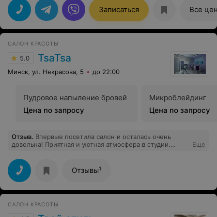
Записаться
Все це
САЛОН КРАСОТЫ
TsaTsa
5.0
Минск, ул. Некрасова, 5
до 22:00
Пудровое напыление бровей
Микроблейдинг
Цена по запросу
Цена по запросу
Отзыв
.
Впервые посетила салон и осталась очень
довольна! Приятная и уютная атмосфера в студии.
Еще
Очень хорошо и аккуратно сделан маникюр с
долговременным покрытием. Спасибо, вернусь ещё!
1
Отзывы
САЛОН КРАСОТЫ