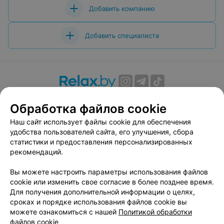
Добавить компанию
Добавить специалиста
О проекте
Новости проекта
Размещение рекламы
Обработка файлов cookie
Вакансии
Публичный договор
Способы оплаты
Наш сайт использует файлы cookie для обеспечения
Публичный договор по использованию сервиса
удобства пользователей сайта, его улучшения, сбора
«Афиша»
статистики и предоставления персонализированных
Пользовательское соглашение
рекомендаций.
Написать в поддержку
Вы можете настроить параметры использования файлов
Связаться по вопросам сотрудничества
cookie или изменить свое согласие в более позднее время.
Написать руководителю relax.by
Для получения дополнительной информации о целях,
сроках и порядке использования файлов cookie вы
Персональные настройки cookie
можете ознакомиться с нашей
Политикой обработки
Обработка персональных данных
файлов cookie