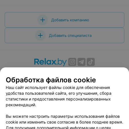
Добавить компанию
Добавить специалиста
О проекте
Новости проекта
Размещение рекламы
Обработка файлов cookie
Вакансии
Публичный договор
Способы оплаты
Публичный договор по использованию сервиса
Наш сайт использует файлы cookie для обеспечения
«Афиша»
удобства пользователей сайта, его улучшения, сбора
статистики и предоставления персонализированных
Пользовательское соглашение
рекомендаций.
Написать в поддержку
Вы можете настроить параметры использования файлов
Связаться по вопросам сотрудничества
cookie или изменить свое согласие в более позднее время.
Написать руководителю relax.by
Для получения дополнительной информации о целях,