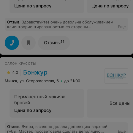
Цена по запросу
Цена по запросу
Отзыв
.
Здравствуйте) очень довольна обслуживанием,
клиентоориентированностью со стороны
Еще
администратора и мастера Полины. Хочу отметить ,
что у мастера Полины «золотые» руки. Мне удалось
полностью расслабиться( тело и голову). Побыть на
51
Отзывы
сеансе психолога для тела. Почувствовала после Спа
легкость, обновление. Очень хочется прийти снова
САЛОН КРАСОТЫ
Бонжур
4.0
Минск, ул. Сторожевская, 6
до 21:00
Перманентный макияж
бровей
Все цены
Цена по запросу
Отзыв
.
Вчера, в салоне делала депиляцию верхней
губы. Мастер посоветовала сделать депиляцию
Еще