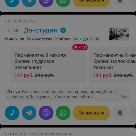
САЛОН КРАСОТЫ
Да-студия
4.9
Минск, ул. Романовская Слобода, 24
до 21:00
-
40
%
Перманентный макияж
Перманентный ма
бровей (пудровое
бровей (волосковы
напыление)
техника)
144 руб.
240 руб.
144 руб.
240 руб.
Отзыв
.
Благодарю за прекрасное время, проведённое
в салоне в Да студии , . Слаженная работа
Еще
администратора выше всех похвал- быстрые , чёткие
ответы на все вопросы клиента. Я очень довольно
перманентом бровей, выполненной Топ мастером
Записаться
Марией . Все было безупречно , но хочу отметить не
только архитектуру, мастерство мастера , но и
высокий профессиональный подход Марии Учтены все
пожелания , оттенок перманентна, который
ЦЕНТР ЭСТЕТИЧЕСКОЙ МЕДИЦИНЫ
соответствует цветотипу , легкие руки и всегда