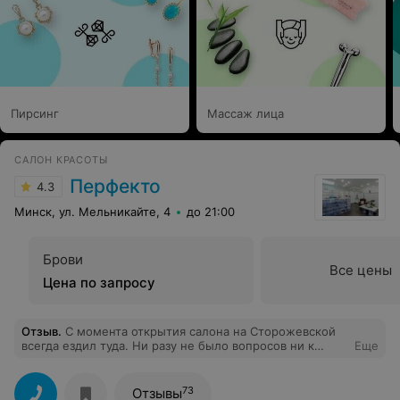
Пирсинг
Массаж лица
САЛОН КРАСОТЫ
Перфекто
4.3
Минск, ул. Мельникайте, 4
до 21:00
Брови
Все цены
Цена по запросу
Отзыв
.
С момента открытия салона на Сторожевской
всегда ездил туда. Ни разу не было вопросов ни к
Еще
одному из мастеров, всегда был доволен результатом.
Сегодня заехал на Мельникайте, так как
местоположение для меня удобнее. Вообще не понял
73
Отзывы