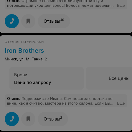
Отзыв
.
Огромное спасибо за отличную стрижку и
потрясающий уход для волос! Волосы лежат идеально,
Еще
форма очень мне подходит. Мастер посоветовал, как
лучше укладывать и ухаживать за волосами в
домашних условиях, теперь мои волосы выглядят
49
Отзывы
здоровыми и красивыми. Очень понравилось, как
аккуратно всё сделано: ни одного лишнего волоска,
чёлка ровная, кончики обработаны. При этом стригли
быстро, но без спешки. В салоне уютно, мастер
СТУДИЯ ТАТУИРОВКИ
приятный и внимательный. Ушла довольная и
обязательно приду ещё! Всем советую!
Iron Brothers
Минск, ул. М. Танка, 2
Брови
Все цены
Цена по запросу
Отзыв
.
Поддерживаю Ивана. Сам носитель портака по
вине, как я считаю, мастера из этого салона. Если Вы
Еще
взялись делать татуировку, проявите, пожалуйста,
уважение к каждому клиенту, а не делайте тату по
принципу "абы что-то сделать, времени особо нет, как-
2
Отзывы
нить побыструхе щас нарисую".