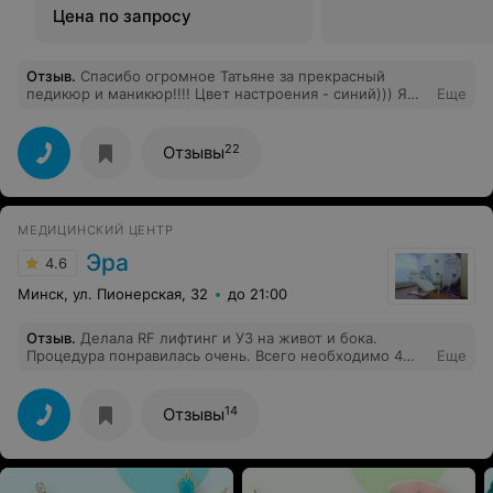
Цена по запросу
Отзыв
.
Спасибо огромное Татьяне за прекрасный
педикюр и маникюр!!!! Цвет настроения - синий))) Я
Еще
супер-мега довольна! обязательно буду рекомендовать
вашу студию!
22
Отзывы
МЕДИЦИНСКИЙ ЦЕНТР
Эра
4.6
Минск, ул. Пионерская, 32
до 21:00
Отзыв
.
Делала RF лифтинг и УЗ на живот и бока.
Процедура понравилась очень. Всего необходимо 4
Еще
процедуры (это из-за оборудования). У них очень
мощное стоит. И эффект у меня был очень хороший -
минус 6см за месяц
14
Отзывы