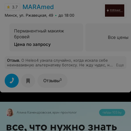
приятное общение). Желаю всего лучшего и с
MARAmed
3.7
удовольствием рекомендую всем
Минск, ул. Ржавецкая, 49
до 18:00
Перманентный макияж
бровей
Все цены
Цена по запросу
Отзыв
.
О Heleo4 узнала случайно, когда искала себе
неинвазивную альтернативу ботоксу. Не жду чудес, но
Еще
эффект вижу, кожа стала более плотной, цвет
здоровее, морщинки уменьшились. Дочери купила
попробовать домашний уход, у неё акне а там особая
3
Отзывы
технология взаимодействия с дневным светом и
самоустранение дефектных клеток.