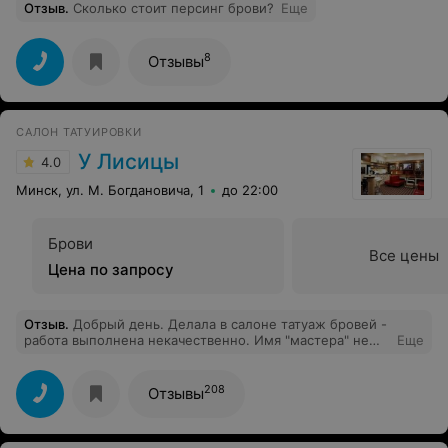
Отзыв
.
Сколько стоит персинг брови?
Еще
8
Отзывы
САЛОН ТАТУИРОВКИ
У Лисицы
4.0
Минск, ул. М. Богдановича, 1
до 22:00
Брови
Все цены
Цена по запросу
Отзыв
.
Добрый день. Делала в салоне татуаж бровей -
работа выполнена некачественно. Имя "мастера" не
Еще
уточняю до поры, до времени (пока не решится моя
ситуация) не уточняю так же и др. моменты
(индивидуальный "подход" к клиенту, тактичность со
208
Отзывы
стороны обслуживающего персонала) - которые не
укладываются в голове с ассоциацией всем известного
тату салона города Минска. Просмотрев в интернете