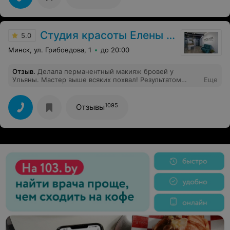
почему теперь там мужской VIP-зал для стрижки, как
был там лет 7 назад, так все и осталось даже после
ремонта. Та же комната даже. Цена, если я не
ошибаюсь, немного выше, чем на Сторожевской. В
Студия красоты Елены Езерской
первый раз за 7 лет недоволен результатом,
5.0
показательно...
Минск, ул. Грибоедова, 1
до 20:00
Отзыв
.
Делала перманентный макияж бровей у
Ульяны. Мастер выше всяких похвал! Результатом
Еще
осталась очень довольна. Спасибо!
1095
Отзывы