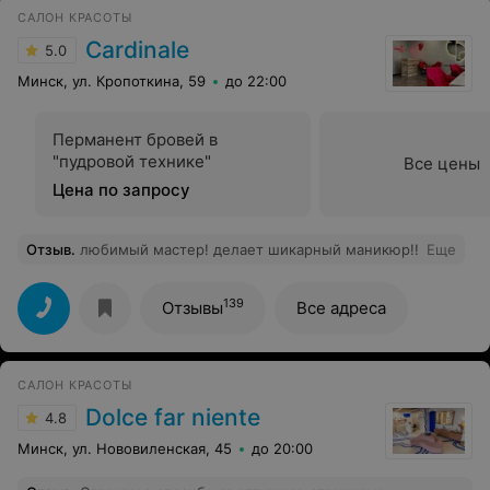
множество красивых картинок с хорошим татуажем, я
САЛОН КРАСОТЫ
решилась сделать брови - волосковым методом. Даже
не думала долго о выборе салона - обратилась в
Cardinale
5.0
салон, специально предназначенный для этого. Увы
волосковый метод - не вышел... Отрисовка бровей
Минск, ул. Кропоткина, 59
до 22:00
делалась на глаз..., примерно....Техника "волосок" =
техника длинных линий от головки брови до точки
излома брови (в моем случае). Сразу после
Перманент бровей в
завершения процедуры я видела ассиметрию - на что
"пудровой технике"
мне сказали это отек, потом все будет симметрично
Все цены
(увы .. одна бровь выше, другая ниже). Девочки, если
Цена по запросу
вы решаетесь на перманент - выбирайте достойных
мастеров.
Отзыв
.
любимый мастер! делает шикарный маникюр!!
Еще
139
Отзывы
Все адреса
САЛОН КРАСОТЫ
Dolce far niente
4.8
Минск, ул. Нововиленская, 45
до 20:00