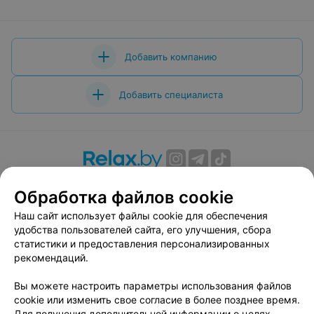
Добавить компанию
Добавить специалиста
О проекте
Новости проекта
Размещение рекламы
Обработка файлов cookie
Вакансии
Публичный договор
Способы оплаты
Наш сайт использует файлы cookie для обеспечения
Публичный договор по использованию сервиса
удобства пользователей сайта, его улучшения, сбора
«Афиша»
статистики и предоставления персонализированных
Пользовательское соглашение
рекомендаций.
Написать в поддержку
Вы можете настроить параметры использования файлов
Связаться по вопросам сотрудничества
cookie или изменить свое согласие в более позднее время.
Написать руководителю relax.by
Для получения дополнительной информации о целях,