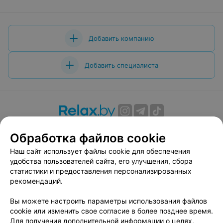
Добавить компанию
Добавить специалиста
О проекте
Новости проекта
Размещение рекламы
Обработка файлов cookie
Вакансии
Публичный договор
Способы оплаты
Наш сайт использует файлы cookie для обеспечения
Публичный договор по использованию сервиса
удобства пользователей сайта, его улучшения, сбора
«Афиша»
статистики и предоставления персонализированных
Пользовательское соглашение
рекомендаций.
Написать в поддержку
Вы можете настроить параметры использования файлов
Связаться по вопросам сотрудничества
cookie или изменить свое согласие в более позднее время.
Написать руководителю relax.by
Для получения дополнительной информации о целях,