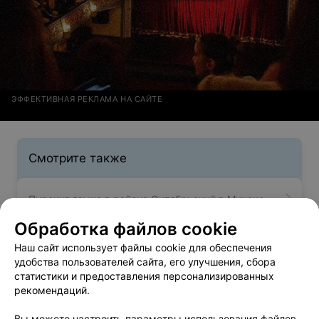
ЭФФЕКТИВНАЯ РЕКЛАМА НА САЙТЕ
Смотрите также
Пирсинг языка в районе Октябрьский в Минске
Обработка файлов cookie
Татуаж в районе Октябрьский в Минске
Наш сайт использует файлы cookie для обеспечения
удобства пользователей сайта, его улучшения, сбора
статистики и предоставления персонализированных
Тату салоны: Октябрьский район в Минске
рекомендаций.
Вы можете настроить параметры использования файлов