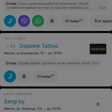
Отзыв
.
Очень довольна работой Анастасии. После
оставления заявки на relax.by мастер связалась со
Еще
мной, предоставила информацию об услуге, в
назначенный день прокололи сразу две пары дырочек,
причём мастер терпеливо показывала все варианты
23
Отзывы
Все адре
сережек, объясняла, как правильно располагать
дырочки, отметила расстояние и аккуратненько
сделала проколы, так что нам очень понравилась
процедура и результат)) Спасибо, Анастасия, за
ТАТУ-СТУДИЯ
приятное общение и прекрасную работу!
Dopeink Tattoo
5.0
Минск, ул.Быховская, 10
до 19:00
Отзыв
.
Здравствуйте. делаете ли вы пирсинг носа?
Еще
41
Отзывы
САЛОН ПИРСИНГА
Sergi.by
Минск, ул. Казинца, 11А
до 20:00