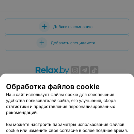
Добавить компанию
Добавить специалиста
О проекте
Новости проекта
Размещение рекламы
Обработка файлов cookie
Вакансии
Публичный договор
Способы оплаты
Наш сайт использует файлы cookie для обеспечения
Публичный договор по использованию сервиса
удобства пользователей сайта, его улучшения, сбора
«Афиша»
статистики и предоставления персонализированных
Пользовательское соглашение
рекомендаций.
Написать в поддержку
Вы можете настроить параметры использования файлов
Связаться по вопросам сотрудничества
cookie или изменить свое согласие в более позднее время.