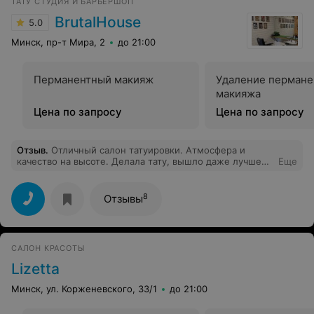
ТАТУ СТУДИЯ И БАРБЕРШОП
BrutalHouse
5.0
Минск, пр-т Мира, 2
до 21:00
Перманентный макияж
Удаление пермане
макияжа
Цена по запросу
Цена по запросу
Отзыв
.
Отличный салон татуировки. Атмосфера и
качество на высоте. Делала тату, вышло даже лучше
Еще
чем я представляла. Тем более это было не первое
тату и есть с чем сравнивать. Подсказали что у них
есть кабинет косметологии, записалась на процедуру
8
Отзывы
и осталась довольна на столько, что продолжаю
ходить курсом.
САЛОН КРАСОТЫ
Lizetta
Минск, ул. Корженевского, 33/1
до 21:00