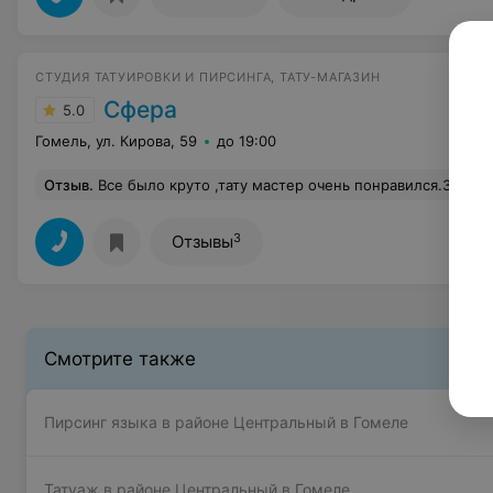
CТУДИЯ ТАТУИРОВКИ И ПИРСИНГА, ТАТУ-МАГАЗИН
Сфера
5.0
Гомель, ул. Кирова, 59
до 19:00
Отзыв
.
Все было круто ,тату мастер очень понравился.Знает свое дело и работу.Делал н
3
Отзывы
Смотрите также
Пирсинг языка в районе Центральный в Гомеле
Татуаж в районе Центральный в Гомеле