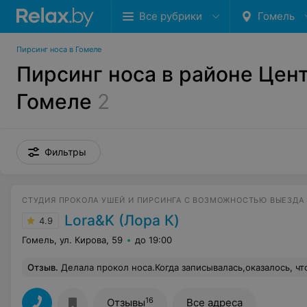
Все рубрики
Гомель
Пирсинг носа в Гомеле
Пирсинг носа в районе Цен
Гомеле
2
Фильтры
СТУДИЯ ПРОКОЛА УШЕЙ И ПИРСИНГА С ВОЗМОЖНОСТЬЮ ВЫЕЗДА
Lora&K (Лора К)
4.9
Гомель, ул. Кирова, 59
до 19:00
Отзыв
.
Делала прокол носа.Когда записывалась,оказалось, что есть и в Речице филиал.Прокололи достаточно быстро.Было совсем немного больновато.Смотрится аккуратно и не броско.Делала по уходу всё как сказал мастер и ттт,никаких осложнений.Единственное,на сайте указана одна стоимость,а по факту оказалось в 2 раза 
16
Отзывы
Все адреса