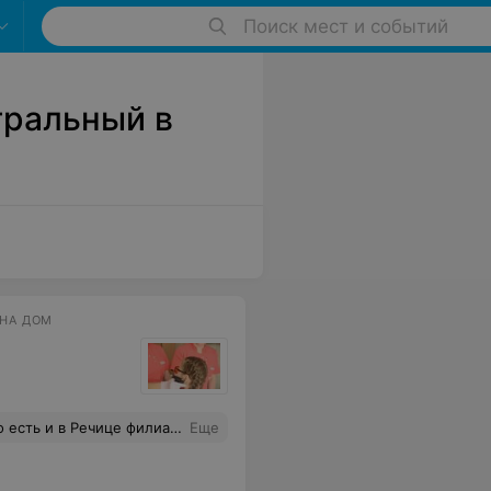
Поиск мест и событий
тральный в
 НА ДОМ
дороже.При записи не уточнили,что на сайте указана стоимость только работы,без серьги.Но хорошо, что я с собой взяла побольше денег.
Еще