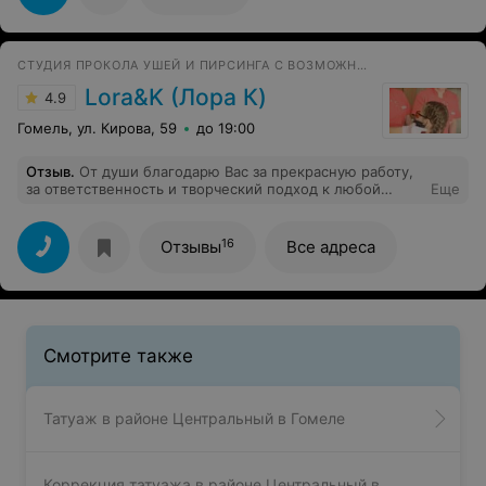
СТУДИЯ ПРОКОЛА УШЕЙ И ПИРСИНГА С ВОЗМОЖНОСТЬЮ ВЫЕЗДА НА ДОМ
Lora&K (Лора К)
4.9
Гомель, ул. Кирова, 59
до 19:00
Отзыв
.
От души благодарю Вас за прекрасную работу,
за ответственность и творческий подход к любой
Еще
сложной задаче. Спасибо вам за старательность,
любовь и преданность делу, честный и эффективный
труд. Желаю, чтобы вы и дальше работали с
16
Отзывы
Все адреса
энтузиазмом, пусть каждый день приносит вам успех и
радость. Всё хорошо и быстро зажило, что мы уже
переодели наши новые серёжки, спасибо Вам
большое.
Смотрите также
Татуаж в районе Центральный в Гомеле
Коррекция татуажа в районе Центральный в