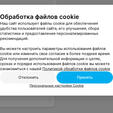
ась, даже не попытавшись сгладить возникшую негативную ситуацию. От процедуры пришлось и вовсе отказаться. Я опоздала и с себя вины не снимаю,но к сожалению очень часто молодые мастера в этом салоне считают возможным разговаривать и вести себя с клиентами в грубоватой,хамской манере.
Еще
Обработка файлов cookie
Наш сайт использует файлы cookie для обеспечения
удобства пользователей сайта, его улучшения, сбора
статистики и предоставления персонализированных
рекомендаций.
Вы можете настроить параметры использования файлов
cookie или изменить свое согласие в более позднее время.
Для получения дополнительной информации о целях,
сроках и порядке использования файлов cookie вы можете
ознакомиться с нашей
Политикой обработки файлов cookie
Отклонить
Принять
Персональные настройки Cookie