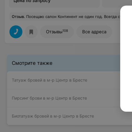
Цена по запросу
Отзыв
.
Посещаю салон Континент не один год. Всегда стараюсь приезжать на процедуру вовремя или заранее. Часто случается,что приходится ожидать мастера,когда он закончит работу с предыдущим клиентом. Всегда относилась с понимаем к ожиданиям, переносу по времени или замене на другого мастера. Но сегодня ситуация меня возмутила. Впервые пишу свой негатив. Была записана на педикюр. По ряду объективных причин я задержалась на 15 минут. Не дойдя до кабинета педикюра,мастер в хамской манере сообщила мне, что сделать качественный педикюр она не может за 45 минут и за это время возможно сделать только обработку пальцев ног. Просто поставила перед фактом. На моё негодование мастер ухмыльнул
108
Отзывы
Все адреса
Смотрите также
Татуаж бровей в м-р Центр в Бресте
Пирсинг брови в м-р Центр в Бресте
Биотатуаж бровей в м-р Центр в Бресте