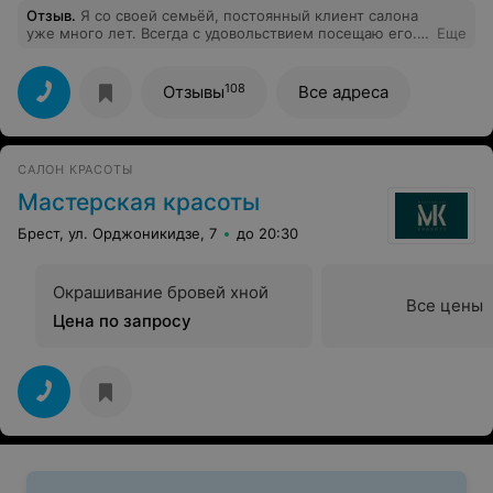
Отзыв
.
Я со своей семьёй, постоянный клиент салона
уже много лет. Всегда с удовольствием посещаю его.
Еще
Персонал вежливый и внимательный, всегда
предложат чашечку кофе. Уровень и качество услуг -
на высоте. Постоянное развитие и изменение
108
Отзывы
Все адреса
интерьера очень радует. Чаще всего пользуюсь
услугами мастера Ольги Тысевич , а муж с сыном - у
Ирины Куксы. Мастера классные, всегда их работа на
высоте! Так держать! Спасибо за вашу работу!
САЛОН КРАСОТЫ
Мастерская красоты
Брест, ул. Орджоникидзе, 7
до 20:30
Окрашивание бровей хной
Все цены
Цена по запросу