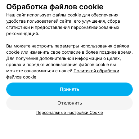
8
Отзывы
Обработка файлов cookie
Наш сайт использует файлы cookie для обеспечения
удобства пользователей сайта, его улучшения, сбора
статистики и предоставления персонализированных
САЛОН КРАСОТЫ
рекомендаций.
Семейная Традиция
4.7
Минск, ул. В. Хоружей, 14
до 21:00
Вы можете настроить параметры использования файлов
cookie или изменить свое согласие в более позднее время.
Отзыв
.
Весь персонал очень вежливый и приветливый,
Для получения дополнительной информации о целях,
обслуживаюсь в нем уже не первый раз. Особо хотела
Еще
сроках и порядке использования файлов cookie вы
бы выделить мастера Елену , сложное окрашивание
можете ознакомиться с нашей
Политикой обработки
сделала, как ни в одном салоне красоты. Мастер
файлов cookie
ногтевого сервиса Галина просто бог ногтевого
13
Отзывы
сервиса . Также косметолог Елена делает
великолепные уходы. Мне все очень ходим туда всей
Принять
семьёй, что и другим рекомендуем делать.
Отклонить
Вам будет интересно
Персональные настройки Cookie
Интимное тату в Минске