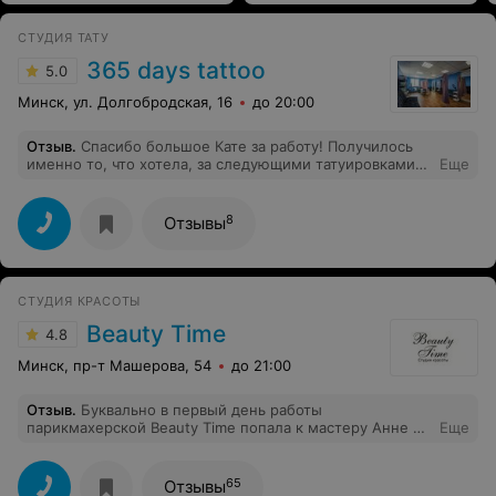
СТУДИЯ ТАТУ
365 days tattoo
5.0
Минск, ул. Долгобродская, 16
до 20:00
Отзыв
.
Спасибо большое Кате за работу! Получилось
именно то, что хотела, за следующими татуировками
Еще
только к Вам!
8
Отзывы
СТУДИЯ КРАСОТЫ
Beauty Time
4.8
Минск, пр-т Машерова, 54
до 21:00
Отзыв
.
Буквально в первый день работы
парикмахерской Beauty Time попала к мастеру Анне и
Еще
ушла с отличной стрижкой и укладкой. Очень
понравилось, что мастер помогает с выбором
причёски - я очень нерешительный и сомневающийся
65
Отзывы