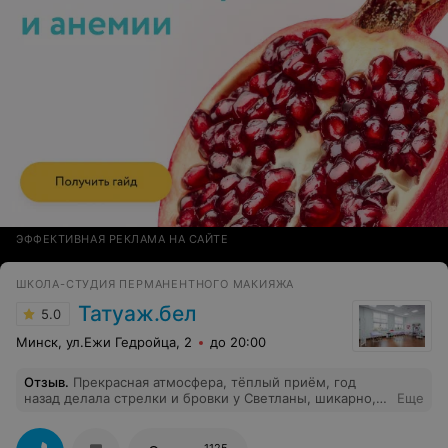
ЭФФЕКТИВНАЯ РЕКЛАМА НА САЙТЕ
ШКОЛА-СТУДИЯ ПЕРМАНЕНТНОГО МАКИЯЖА
Татуаж.бел
5.0
Минск, ул.Ежи Гедройца, 2
до 20:00
Отзыв
.
Прекрасная атмосфера, тёплый приём, год
назад делала стрелки и бровки у Светланы, шикарно,
Еще
решила обновиться, Анна была свободна, её работа
была сделана на высоком уровне, спасибо большое.
Процветайте и пусть ваши клиентки будут прекрасны.
1125