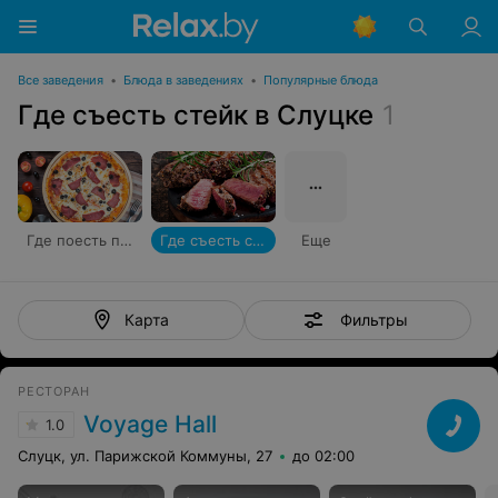
Все заведения
•
Блюда в заведениях
•
Популярные блюда
Где съесть стейк в Слуцке
1
Где поесть пиццу
Где съесть стейк
Еще
Фильтры
Карта
РЕСТОРАН
Voyage Hall
1.0
Слуцк, ул. Парижской Коммуны, 27
до 02:00