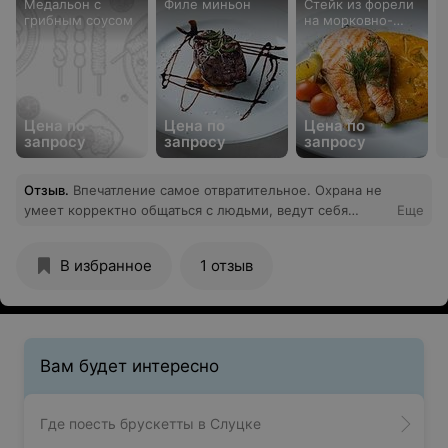
Медальон с
Филе миньон
Стейк из форели
грибным соусом
на морковно-
картофельном
смузи
Цена по
Цена по
Цена по
запросу
запросу
запросу
Отзыв
.
Впечатление самое отвратительное. Охрана не
умеет корректно общаться с людьми, ведут себя
Еще
вызывающе и омерзительно. Никому не
рекомендовало бы только из-за этого, никакого
В избранное
1 отзыв
уважения к отдыхающим
Вам будет интересно
Где поесть брускетты в Слуцке