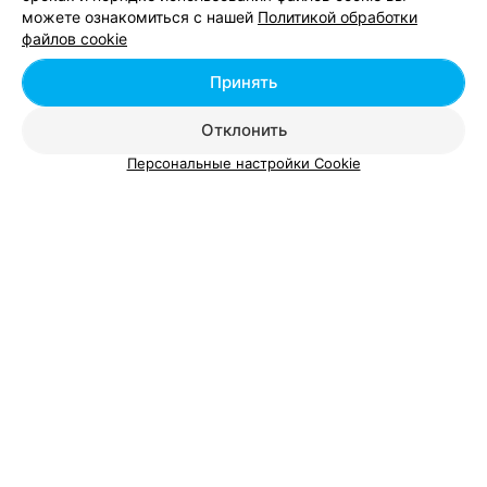
можете ознакомиться с нашей
Политикой обработки
Добавить компанию
файлов cookie
Добавить специалиста
Принять
Отклонить
Персональные настройки Cookie
О проекте
Новости проекта
Размещение рекламы
Вакансии
Публичный договор
Способы оплаты
Публичный договор по использованию сервиса
«Афиша»
Пользовательское соглашение
Написать в поддержку
Связаться по вопросам сотрудничества
Написать руководителю relax.by
Персональные настройки cookie
Обработка персональных данных