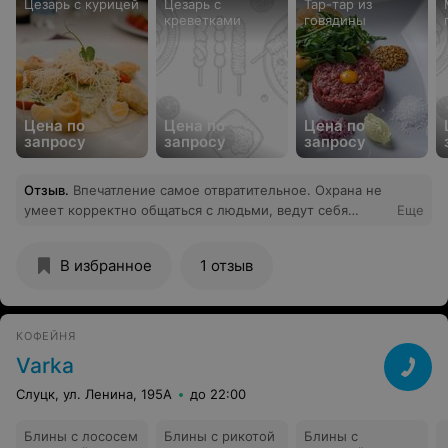
Цезарь с курицей
Цезарь с
Тар-тар из
креветками
говядины
Цена по
Цена по
Цена по
запросу
запросу
запросу
Отзыв
.
Впечатление самое отвратительное. Охрана не
умеет корректно общаться с людьми, ведут себя
Еще
вызывающе и омерзительно. Никому не
рекомендовало бы только из-за этого, никакого
В избранное
1 отзыв
уважения к отдыхающим
КОФЕЙНЯ
Varka
Слуцк, ул. Ленина, 195А
до 22:00
Блины с лососем
Блины с рикотой
Блины с