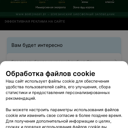
ЭФФЕКТИВНАЯ РЕКЛАМА НА САЙТЕ
Вам будет интересно
Где поесть блюда из красной рыбы в Слуцке
Обработка файлов cookie
Где поесть пиццу в Слуцке
Наш сайт использует файлы cookie для обеспечения
удобства пользователей сайта, его улучшения, сбора
статистики и предоставления персонализированных
Где выпить фреши в Слуцке
рекомендаций.
Вы можете настроить параметры использования файлов
cookie или изменить свое согласие в более позднее время.
Для получения дополнительной информации о целях,
сроках и порядке использования файлов cookie вы