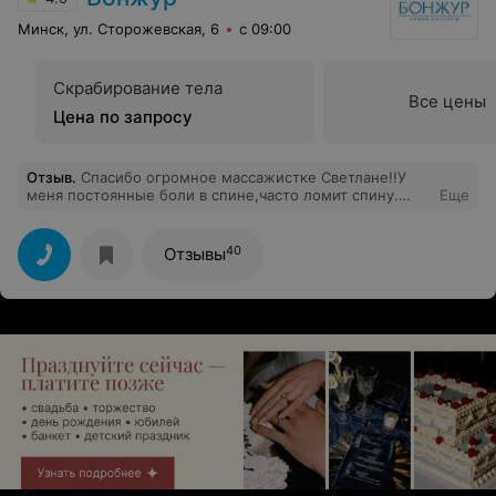
Минск, ул. Сторожевская, 6
с 09:00
Скрабирование тела
Все цены
Цена по запросу
Отзыв
.
Спасибо огромное массажистке Светлане!!У
меня постоянные боли в спине,часто ломит спину.
Еще
После ее сеансов необыкновенная легкость.Светлана
отличный профессионал и приятный человек!
40
Отзывы