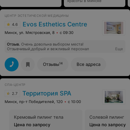
красоты в Минске
ЦЕНТР ЭСТЕТИЧЕСКОЙ МЕДИЦИНЫ
Evos Esthetics Centre
4.6
Минск, ул. Мястровская, 8
с 09:30
Отзыв
.
Очень довольна выбором места!
Отзывчивый,добрый и вежливый персонал
Еще
14
Отзывы
Все адреса
СПА-ЦЕНТР
Территория SPA
2.7
Минск, пр-т Победителей, 120
с 10:00
Кремовый пилинг тела
Солевой пилинг
Цена по запросу
Цена по запросу