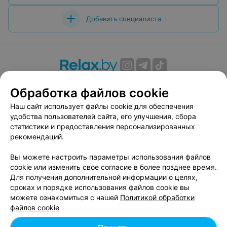
Добавить специалиста
О проекте
Новости проекта
Размещение рекламы
Обработка файлов cookie
Вакансии
Публичный договор
Способы оплаты
Наш сайт использует файлы cookie для обеспечения
Публичный договор по использованию сервиса
удобства пользователей сайта, его улучшения, сбора
«Афиша»
статистики и предоставления персонализированных
Пользовательское соглашение
рекомендаций.
Написать в поддержку
Вы можете настроить параметры использования файлов
Связаться по вопросам сотрудничества
cookie или изменить свое согласие в более позднее время.
Написать руководителю relax.by
Для получения дополнительной информации о целях,
сроках и порядке использования файлов cookie вы
Персональные настройки cookie
можете ознакомиться с нашей
Политикой обработки
Обработка персональных данных
файлов cookie