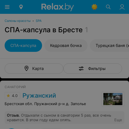
Салоны красоты
•
SPA
СПА-капсула в Бресте
1
СПА-капсула
Кедровая бочка
Турецкая баня (
Фильтры
Карта
САНАТОРИЙ
Ружанский
4.0
Брестская обл. Пружанский р-н д. Заполье
Отзыв
.
Отдыхали с сыном в санатории 5 раз, все очень
нравится. В этом году едем опять.
Еще