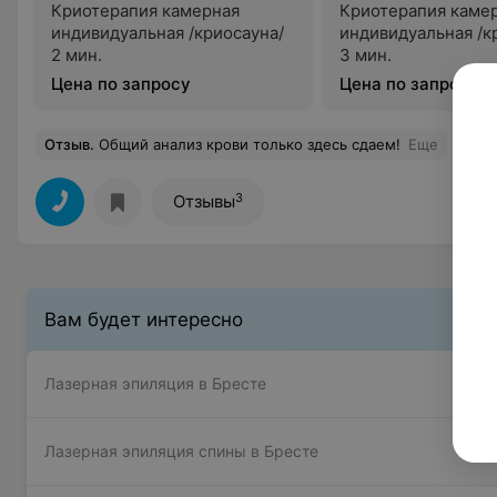
Криотерапия камерная
Криотерапия каме
индивидуальная /криосауна/
индивидуальная /к
2 мин.
3 мин.
Цена по запросу
Цена по запросу
Отзыв
.
Общий анализ крови только здесь сдаем!
Еще
3
Отзывы
Вам будет интересно
Лазерная эпиляция в Бресте
Лазерная эпиляция спины в Бресте