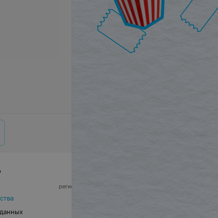
р
© 2026 ООО «Артокс Лаб», УНП 191700409,
регистрирующий орган - Минский горисполком
|
220012, Республика Беларусь, г. Минск,
ства
улица Толбухина, 2, пом. 16 | info@relax.by
 данных