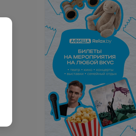
пия камерная
альная/криосауна/ 3
Все цены
запросу