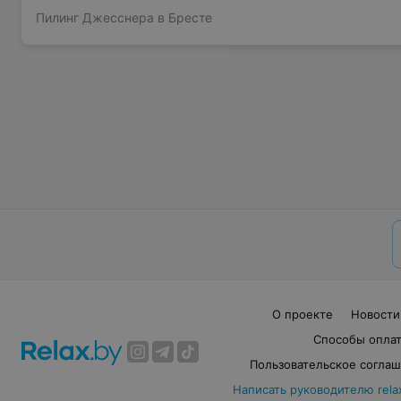
Пилинг Джесснера в Бресте
О проекте
Новости
Способы опла
Пользовательское согла
Написать руководителю rela