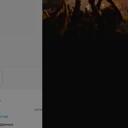
р
© 2026 ООО «Артокс Лаб», УНП 191700409,
регистрирующий орган - Минский горисполком
|
220012, Республика Беларусь, г. Минск,
ства
улица Толбухина, 2, пом. 16 | info@relax.by
 данных