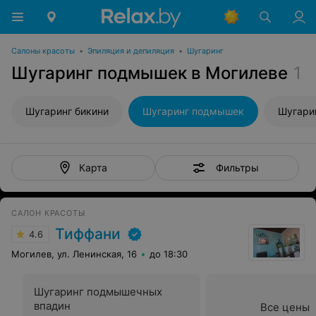
Салоны красоты
•
Эпиляция и депиляция
•
Шугаринг
Шугаринг подмышек в Могилеве
1
Шугаринг бикини
Шугаринг подмышек
Шугари
Фильтры
Карта
САЛОН КРАСОТЫ
Тиффани
4.6
Могилев, ул. Ленинская, 16
до 18:30
Шугаринг подмышечных
впадин
Все цены