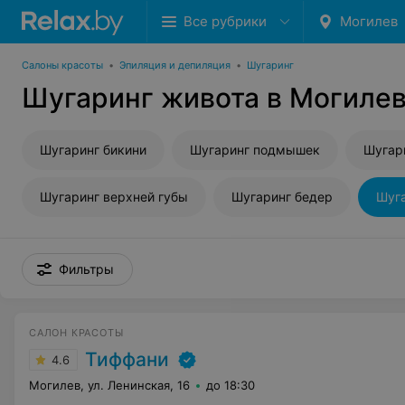
Все рубрики
Могилев
Салоны красоты
•
Эпиляция и депиляция
•
Шугаринг
Шугаринг живота в Могиле
Шугаринг бикини
Шугаринг подмышек
Шугар
Шугаринг верхней губы
Шугаринг бедер
Шуга
Фильтры
САЛОН КРАСОТЫ
Тиффани
4.6
Могилев, ул. Ленинская, 16
до 18:30