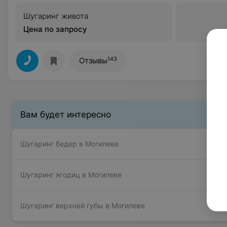
Шугаринг живота
Цена по запросу
143
Отзывы
Вам будет интересно
Шугаринг бедер в Могилеве
Шугаринг ягодиц в Могилеве
Шугаринг верхней губы в Могилеве