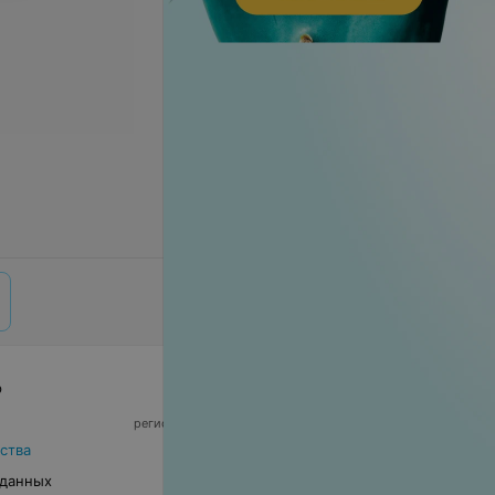
р
© 2026 ООО «Артокс Лаб», УНП 191700409,
регистрирующий орган - Минский горисполком
|
220012, Республика Беларусь, г. Минск,
ства
улица Толбухина, 2, пом. 16 | info@relax.by
 данных