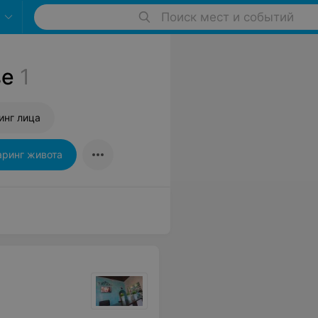
Поиск мест и событий
ве
1
инг лица
ринг живота