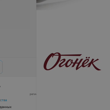
р
© 2026 ООО «Артокс Лаб», УНП 191700409,
регистрирующий орган - Минский горисполком
|
220012, Республика Беларусь, г. Минск,
ства
улица Толбухина, 2, пом. 16 | info@relax.by
 данных