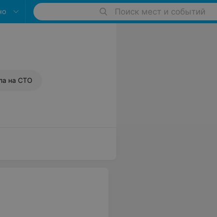
но
Поиск мест и событий
1
ла на СТО