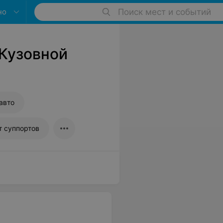
но
Поиск мест и событий
 Кузовной
авто
т суппортов