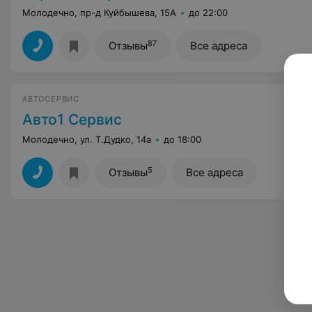
Молодечно, пр-д Куйбышева, 15А
до 22:00
87
Отзывы
Все адреса
АВТОСЕРВИС
Авто1 Сервис
Молодечно, ул. Т.Дудко, 14а
до 18:00
5
Отзывы
Все адреса