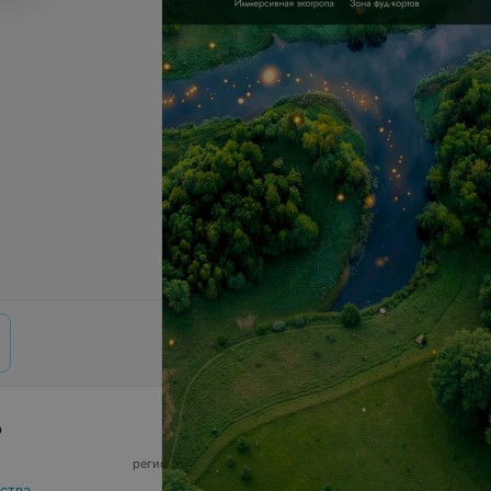
р
© 2026 ООО «Артокс Лаб», УНП 191700409,
регистрирующий орган - Минский горисполком
|
220012, Республика Беларусь, г. Минск,
ства