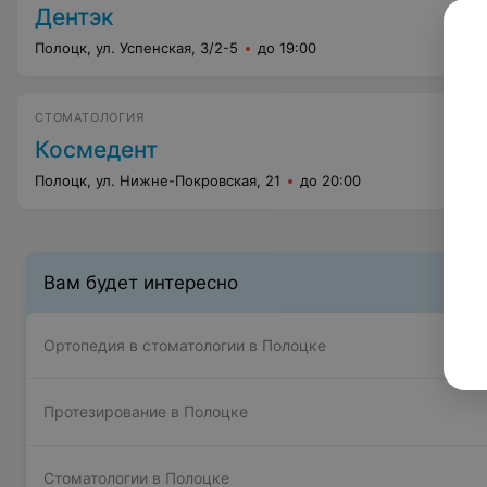
Дентэк
Полоцк, ул. Успенская, 3/2-5
до 19:00
СТОМАТОЛОГИЯ
Космедент
Полоцк, ул. Нижне-Покровская, 21
до 20:00
Вам будет интересно
Ортопедия в стоматологии в Полоцке
Протезирование в Полоцке
Стоматологии в Полоцке