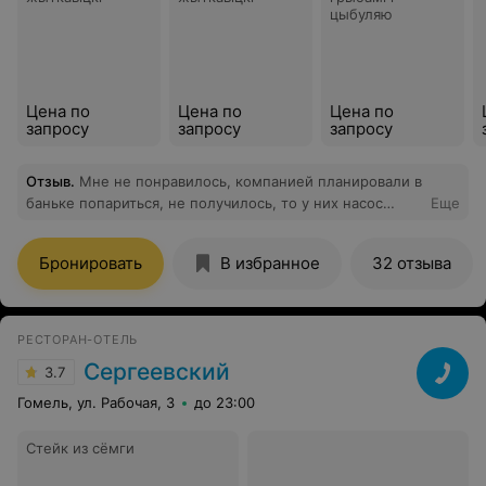
цыбуляю
Стинг, АBBA, Крис де Бург и все в таком стиле. Вечер
получился идеальным. В Минске очень давно так не
отдыхали: тихо, спокойно и очень вкусно. М-отель
идеальное место для романтических вечеров, свадеб и
тп., а также для проведения переговоров и деловых
Цена по
Цена по
Цена по
ужинов.
запросу
запросу
запросу
Отзыв
.
Мне не понравилось, компанией планировали в
баньке попариться, не получилось, то у них насос
Еще
сломался, перенесли на следующею неделю, на
следующий раз, попросили время поменять на
Бронировать
В избранное
32 отзыва
попозже, согласились, приехали, другие люди
нормально отдыхают, хотя заранее было все оплачено.
РЕСТОРАН-ОТЕЛЬ
Сергеевский
3.7
Гомель, ул. Рабочая, 3
до 23:00
Стейк из сёмги