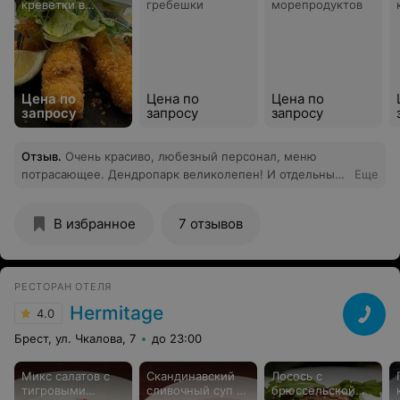
креветки в
гребешки
морепродуктов
панировке
Цена по
Цена по
Цена по
запросу
запросу
запросу
Отзыв
.
Очень красиво, любезный персонал, меню
потрасающее. Дендропарк великолепен! И отдельный
Еще
кайф - это спа! Рекомендую)))
В избранное
7 отзывов
РЕСТОРАН ОТЕЛЯ
Hermitage
4.0
Брест, ул. Чкалова, 7
до 23:00
Микс салатов с
Скандинавский
Лосось с
тигровыми
сливочный суп из
брюссельской