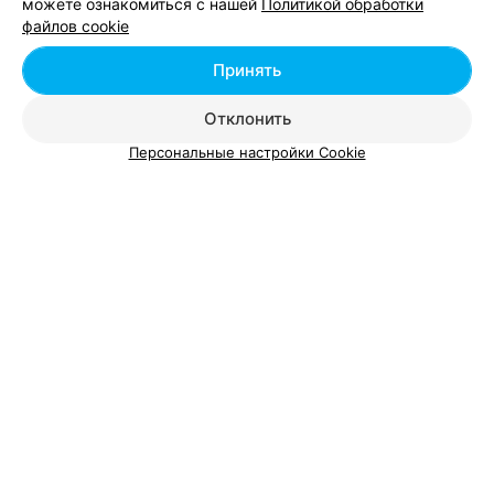
можете ознакомиться с нашей
Политикой обработки
файлов cookie
Принять
ЭФФЕКТИВНАЯ РЕКЛАМА НА САЙТЕ
Отклонить
Персональные настройки Cookie
Вам будет интересно
Где поесть пироги в Беларуси
Где поесть греческий салат в Беларуси
Лапша в Беларуси