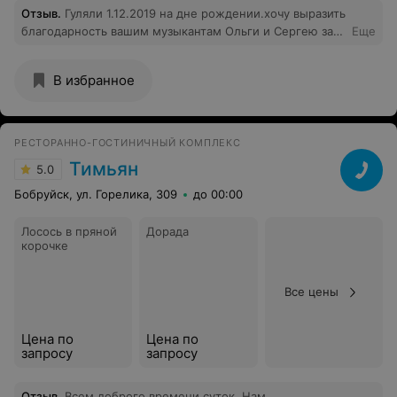
Отзыв
.
Гуляли 1.12.2019 на дне рождении.хочу выразить
благодарность вашим музыкантам Ольги и Сергею за
Еще
красивое исполнение песен правильно подбор
репертуара были песни и для молодежи и для нашего
В избранное
поколения Ретро,обязательно посетим еще.
РЕСТОРАННО-ГОСТИНИЧНЫЙ КОМПЛЕКС
Тимьян
5.0
Бобруйск, ул. Горелика, 309
до 00:00
Лосось в пряной
Дорада
корочке
Все цены
Цена по
Цена по
запросу
запросу
Отзыв
.
Всем доброго времени суток. Нам