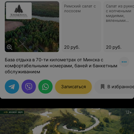
Римский салат с
Салат из рукк
лососем
с копчеными
мидиями,
вялеными
томатами и
бальзамиком
20 руб.
20 руб.
База отдыха в 70-ти километрах от Минска с
комфортабельными номерами, баней и банкетным
обслуживанием
Записаться
В избранно