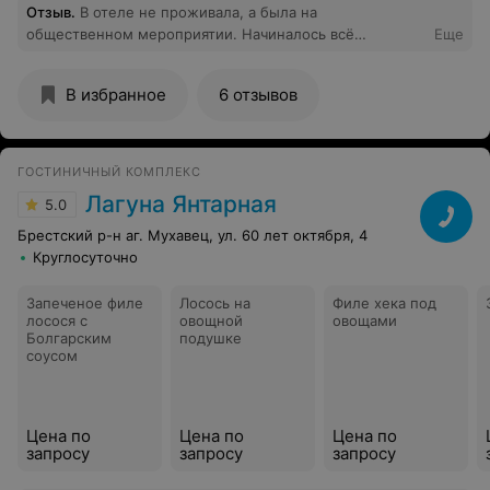
Отзыв
.
В отеле не проживала, а была на
общественном мероприятии. Начиналось всё
Еще
замечательно, но испортила впечатление служащая
отеля- лет тридцати, выше среднего роста, с
В избранное
6 отзывов
темными, не очень длинными волосами, собранными
в хвост. Мы поинтересовались наличием горячей воды
в термопоте, ответ последовал грубый, можно сказать,
хамский, она нас передразнивала. Для меня было
ГОСТИНИЧНЫЙ КОМПЛЕКС
шоком столкнуться с таким отношением
Лагуна Янтарная
5.0
обслуживающего персонала в отеле такого уровня.
Описываемое событие происходило на втором этаже
Брестский р-н аг. Мухавец, ул. 60 лет октября, 4
19 мая 2023 в районе 11 часов на конгрессе по
Круглосуточно
лабораторной диагностике.
Запеченое филе
Лосось на
Филе хека под
лосося с
овощной
овощами
Болгарским
подушке
соусом
Цена по
Цена по
Цена по
запросу
запросу
запросу