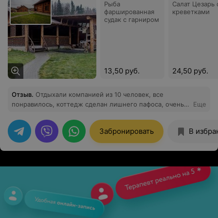
Рыба
Салат Цезарь 
фаршированная
креветками
судак с гарниром
13,50 руб.
24,50 руб.
Отзыв
.
Отдыхали компанией из 10 человек, все
понравилось, коттедж сделан лишнего пафоса, очень
Еще
удобное совмещение банкетной зоны и зоны для
танцев, ТV и так далее, для отдыха компанией самое
Забронировать
В избра
оно, природа очень красивая, дело было в ноябре, вид
на фоне коттеджа просто шикарный. Отдельное
спасибо хозяину за радушный прием, по возможности
заедем еще погостить!!!!!