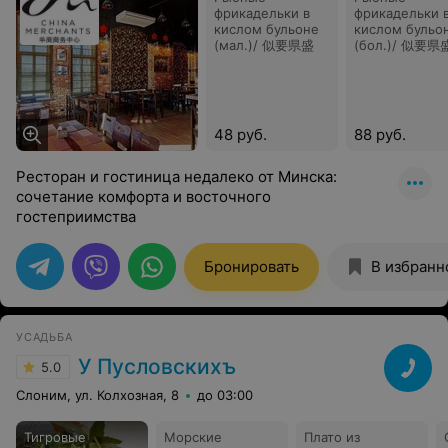
фрикадельки в
фрикадельки 
кислом бульоне
кислом бульо
(мал.)/ 似要県盛
(бол.)/ 似要県
48 руб.
88 руб.
Ресторан и гостиница недалеко от Минска:
сочетание комфорта и восточного
гостеприимства
Бронировать
В избранн
УСАДЬБА
У Пусловскихъ
5.0
Слоним, ул. Колхозная, 8
до 03:00
Тигровые
Морские
Плато из