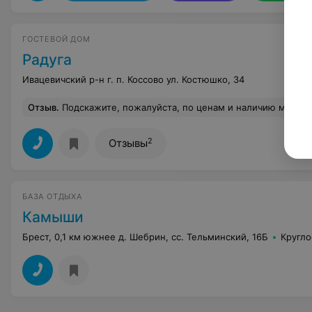
ГОСТЕВОЙ ДОМ
Радуга
Ивацевичский р-н г. п. Коссово ул. Костюшко, 34
Отзыв
.
Подскажите, пожалуйста, по ценам и наличию мест на 30.12 - 3.01.14 для группы: 3 семьи 2+2, 1 
2
Отзывы
БАЗА ОТДЫХА
Камыши
Брест, 0,1 км южнее д. Шебрин, сс. Тельминский, 16Б
Кругло