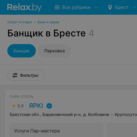
Все рубрики
Брест
Спорт и отдых
•
Бани и сауны
Банщик в Бресте
4
Банщик
Парковка
Фильтры
ПАРК-ОТЕЛЬ
ЯРКI
5.0
Брестская обл., Барановичский р-н, д. Колбовичи
Круглосут
Услуги Пар-мастера