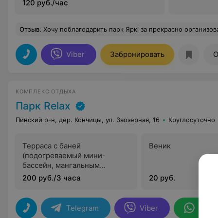
120 руб./час
Отзыв
.
Хочу поблагодарить парк Яркі за прекрасно организованную свадьбу моей дочери! Красивейший шатер и территория вокруг. Кухня великолепная, понравилось всем гостям. Уровень обслуживания персонала на высоте! Молодоженам был в подарок предоставлен номер в этом отеле, огромный плюс и бонус! Рекомендую всем парк Яркі, это будет неза
Viber
Забронировать
О
КОМПЛЕКС ОТДЫХА
Парк Relax
Пинский р-н, дер. Кончицы, ул. Заозерная, 16
Круглосуточно
Терраса с баней
Веник
(подогреваемый мини-
бассейн, мангальным
комплексом и беседкой)
200 руб./3 часа
20 руб.
Telegram
Viber
What