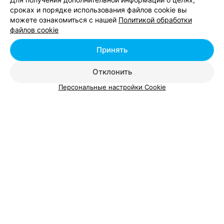
сроках и порядке использования файлов cookie вы
Добавить компанию
можете ознакомиться с нашей
Политикой обработки
файлов cookie
Добавить специалиста
Принять
Отклонить
Персональные настройки Cookie
О проекте
Новости проекта
Размещение рекламы
Вакансии
Публичный договор
Способы оплаты
Публичный договор по использованию сервиса
Консультант Relax.by
«Афиша»
Я помогу вам с выбором места отдыха
Пользовательское соглашение
Написать в поддержку
Связаться по вопросам сотрудничества
Подождите, вам пишут сообщение
Написать руководителю relax.by
Персональные настройки cookie