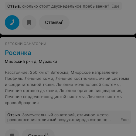
Отзыв
.
сколько стоит двухнедельное пребывание?
Еще
1
Отзывы
ДЕТСКИЙ САНАТОРИЙ
Росинка
Миорский р-н д. Мурашки
Расстояние
:
250 км от Витебска, Миорское направление
Профиль
:
Лечение кожи
,
Лечение костно-мышечной системы
и соединительной ткани
,
Лечение мочеполовой системы
,
Лечение органов дыхания
,
Лечение органов пищеварения
,
Лечение сердечно-сосудистой системы
,
Лечение системы
кровообращения
Отзыв
.
Замечательный санаторий, отличное место
расположения.отличный воздух.природа.озеро,но
Еще
ужасные туалеты в 3 - этажных детских корпусах -
дырка в полу,прям как в прошлом веке.
13
Отзывы