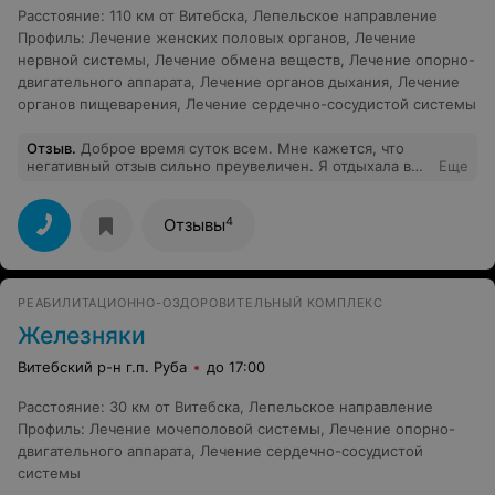
Расстояние
:
110 км от Витебска, Лепельское направление
Профиль
:
Лечение женских половых органов
,
Лечение
нервной системы
,
Лечение обмена веществ
,
Лечение опорно-
двигательного аппарата
,
Лечение органов дыхания
,
Лечение
органов пищеварения
,
Лечение сердечно-сосудистой системы
Отзыв
.
Доброе время суток всем. Мне кажется, что
негативный отзыв сильно преувеличен. Я отдыхала в
Еще
санатории и всё было достойно. Если всё так плохо
зачем издеваться над собой, много мест других.Я
часто видела негатив в адрес персонала, а они стойко
4
Отзывы
всё терпели, железные нервы. Санаторий просто
супер, номера, ванные комнаты и всё остальное
соответствуют цене. Я с огромным удовольствием еду
туда в марте.
РЕАБИЛИТАЦИОННО-ОЗДОРОВИТЕЛЬНЫЙ КОМПЛЕКС
Железняки
Витебский р-н г.п. Руба
до 17:00
Расстояние
:
30 км от Витебска, Лепельское направление
Профиль
:
Лечение мочеполовой системы
,
Лечение опорно-
двигательного аппарата
,
Лечение сердечно-сосудистой
системы