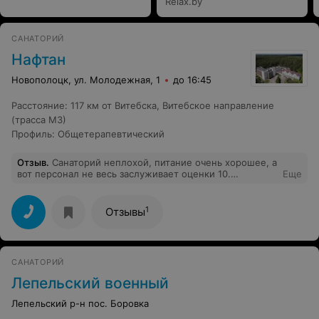
Relax.by
САНАТОРИЙ
Нафтан
Новополоцк, ул. Молодежная, 1
до 16:45
Расстояние
:
117 км от Витебска, Витебское направление
(трасса М3)
Профиль
:
Общетерапевтический
Отзыв
.
Санаторий неплохой, питание очень хорошее, а
вот персонал не весь заслуживает оценки 10.
Еще
Медсестры есть высокомерные, смотрят на
отдыхающих надменно...это неприятно. Врач Нарейко
очень внимательная, приятная в общении, а вот
1
Отзывы
остальные врачи не очень. Даже выписку не читают и
назначают то, что вы сами захотите.
САНАТОРИЙ
Лепельский военный
Лепельский р-н пос. Боровка