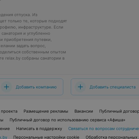
едения отпуска. Из
ет только те, которые подходят
рофилю, инфраструктуре. Если
 санатория и углубленно
 и приобретения путевки,
лании задать вопрос,
 поделиться собственным опытом
е relax.by собраны санатории в
Добавить компанию
Добавить специалиста
 проекта
Размещение рекламы
Вакансии
Публичный догово
ты
Публичный договор по использованию сервиса «Афиша»
шение
Написать в поддержку
Связаться по вопросам сотрудниче
x.by
Персональные настройки cookie
Обработка персональных