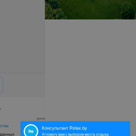
р
© 2026 ООО «Артокс Лаб», УНП 191700409,
регистрирующий орган - Минский горисполком
|
220012, Республика Беларусь, г. Минск,
ства
Консультант Relax.by
улица Толбухина, 2, пом. 16 | info@relax.by
 данных
Я помогу вам с выбором места отдыха