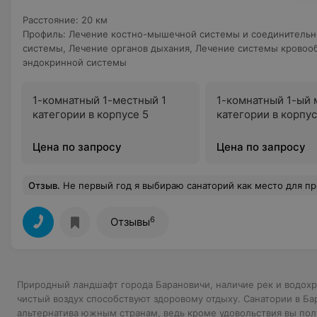
Расстояние
:
20 км
Профиль
:
Лечение костно-мышечной системы и соединительн
системы
,
Лечение органов дыхания
,
Лечение системы кровоо
эндокринной системы
1-комнатный 1-местный 1
1-комнатный 1-ый 
категории в корпусе 5
категории в корпус
Цена по запросу
Цена по запросу
Отзыв
.
Не первый год я выбираю санаторий как место для проведения отпуска. В этом сезоне мы ездили с сестрой и дочкой. Нам очень понравился отдых в санатории "Чабарок". Санаторий находится в благоприятном месте - в прекрасном лесу между двумя водоёмами. Очень радует то, что на территории санатория не беспокоят комары. Хорошая развлекательная программа как для детей, так и для взрослых: дискотеки, караоке, фильмы-мультфильмы. Есть отличная возможность заниматься спортом: уличные тренажёры, настольный теннис, бассейн. Рядом с санаторием проходит экологическая тропа, которую мы исследовали каждый день, собирали
6
Отзывы
Природный ландшафт города Барановичи, наличие рек и водох
чистый воздух способствуют здоровому отдыху. Санатории в Бар
альтернатива южным странам, ведь кроме удовольствия вы пол