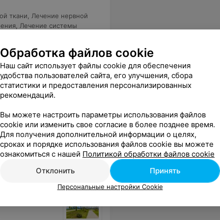
ой ткани
,
Лечение нервной
рения
,
Лечение системы
Обработка файлов cookie
сом
Путевка с комплексом
Путевка 
Наш сайт использует файлы cookie для обеспечения
,
медицинских услуг,
медицинс
удобства пользователей сайта, его улучшения, сбора
нием и
диетическим питанием и
диетичес
статистики и предоставления персонализированных
граждан
проживанием для граждан
проживан
нь
190 руб./койко-день
200 руб.
рекомендаций.
категории
РБ: номер высшей категории
РБ: номе
ухместный
двухкомнатный одноместный
двухместн
Вы можете настроить параметры использования файлов
корпусе
(king size) во 2 корпусе
корпусе
ого профиля
cookie или изменить свое согласие в более позднее время.
Для получения дополнительной информации о целях,
сроках и порядке использования файлов cookie вы можете
ровать
ознакомиться с нашей
Политикой обработки файлов cookie
Отклонить
Принять
Персональные настройки Cookie