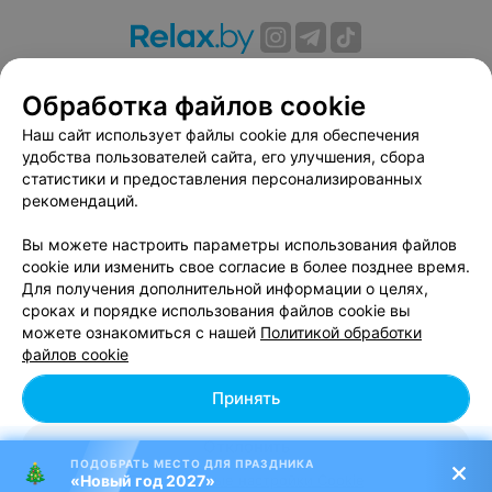
О проекте
Новости проекта
Размещение рекламы
Обработка файлов cookie
Вакансии
Публичный договор
Способы оплаты
Публичный договор по использованию сервиса
Наш сайт использует файлы cookie для обеспечения
«Афиша»
удобства пользователей сайта, его улучшения, сбора
статистики и предоставления персонализированных
Пользовательское соглашение
рекомендаций.
Написать в поддержку
Вы можете настроить параметры использования файлов
Связаться по вопросам сотрудничества
cookie или изменить свое согласие в более позднее время.
Написать руководителю relax.by
Для получения дополнительной информации о целях,
Персональные настройки cookie
сроках и порядке использования файлов cookie вы
можете ознакомиться с нашей
Политикой обработки
Обработка персональных данных
файлов cookie
Принять
© 2026 ООО «Артокс Лаб», УНП 191700409, регистрирующий орган -
Отклонить
Минский горисполком
| 220012, Республика Беларусь, г. Минск,
ПОДОБРАТЬ МЕСТО ДЛЯ ПРАЗДНИКА
улица Толбухина, 2, пом. 16 | info@relax.by
«Новый год 2027»
Персональные настройки Cookie