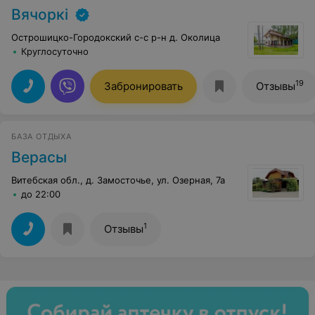
Вячоркi
Острошицко-Городокский с-с р-н д. Околица
Круглосуточно
19
Забронировать
Отзывы
БАЗА ОТДЫХА
Верасы
Витебская обл., д. Замосточье, ул. Озерная, 7а
до 22:00
1
Отзывы