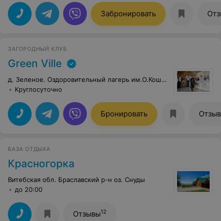
Забронировать
Отз
ЗАГОРОДНЫЙ КЛУБ
Green Ville
д. Зеленое. Оздоровительный лагерь им.О.Кошевого.
Круглосуточно
Бронировать
Отзы
БАЗА ОТДЫХА
Красногорка
Витебская обл. Браславский р-н оз. Снуды
до 20:00
12
Отзывы