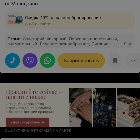
от Молодечно.
Скидка 10% на раннее бронирование
до 8 октября
Отзыв
.
Санаторий шикарный. Персонал приветливый,
внимательный. Лечение разнообразное, Питание
Еще
сбалансированное, на любой вкус. Природа и воздух
шикарные. Культурная программа разнообразная и
тоже интересная, экскурсии, концерты, караоке и
Забронировать
Отз
многое другое. СПА- комплекс выше всяких похвал.
ЭФФЕКТИВНАЯ РЕКЛАМА НА САЙТЕ