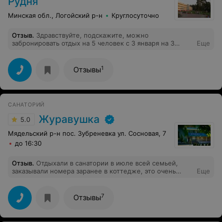
Рудня
внимательное отношение к пациентам, благодарю
весь медперсонал, молодцы, добросовестно относятся
Минская обл., Логойский р-н
Круглосуточно
к своей работе. И, конечно, хочется поблагодарить
горничных и работников столовой. Уборка номера
Отзыв
.
Здравствуйте, подскажите, можно
проводилась ежедневно и качественно.
забронировать отдых на 5 человек с 3 января на 3
Еще
суток (2 номера), интересует цена за сутки. Ответ по
адресу: ju.kozlov@mail.ru
1
Отзывы
САНАТОРИЙ
Журавушка
5.0
Мядельский р-н пос. Зубреневка ул. Сосновая, 7
до 16:30
Отзыв
.
Отдыхали в санатории в июле всей семьей,
заказывали номера заранее в коттедже, это очень
Еще
удобно, т.к. и лечение получили, и кухня своя есть
можно что-то приготовить по своему вкусу и для себя
и для ребенка, и мангал. Это был замечательный
7
Отзывы
отдых, обязательно вернемся еще. В номерах чисто и
регулярно убирали, до Нарочи рукой подать. Комары
немного закусали, но это особенности природы. А так