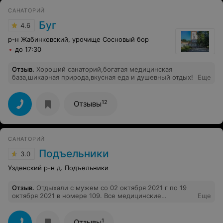
все было замечательно!
САНАТОРИЙ
Буг
4.6
р-н Жабинковский, урочище Сосновый бор
до 17:30
Отзыв
.
Хороший санаторий,богатая медицинская
база,шикарная природа,вкусная еда и душевный отдых!
Еще
12
Отзывы
САНАТОРИЙ
Подъельники
3.0
Узденский р-н д. Подъельники
Отзыв
.
Отдыхали с мужем со 02 октября 2021 г по 19
октября 2021 в номере 109. Все медицинские
Еще
процедуры выполнялись просто на отлично. Но
спецобработки санитайзерами поручни ни разу не
обрабатывались в будние дни.Ну а про обработки в
1
Отзывы