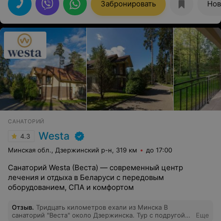
персонал подобран высокой квалификации, также на
Забронировать
Нов
высоте и другие подразделения. Все условия для
спортивного и культурного отдыха, отличная кухня.
Спасибо "Приозерный"! До новых встреч!
САНАТОРИЙ
Westa
4.3
Минская обл., Дзержинский р-н, 319 км
до 17:00
Санаторий Westa (Веста) — современный центр
лечения и отдыха в Беларуси с передовым
оборудованием, СПА и комфортом
Отзыв
.
Тридцать километров ехали из Минска В
санаторий "Веста" около Дзержинска. Тур с подругой
Еще