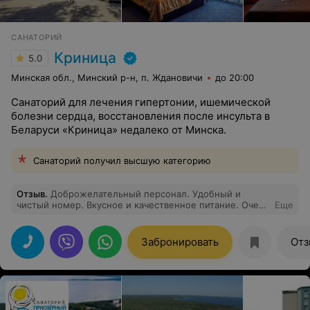
САНАТОРИЙ
Криница
5.0
Минская обл., Минский р-н, п. Ждановичи
до 20:00
Санаторий для лечения гипертонии, ишемической
болезни сердца, восстановления после инсульта в
Беларуси «Криница» недалеко от Минска.
Санаторий получил высшую категорию
Отзыв
.
Доброжелательный персонал. Удобный и
чистый номер. Вкусное и качественное питание. Очень
Еще
красивая территория, хорошо организованный досуг.
Уютная и комфортная атмосфера. Спасибо!
Забронировать
Отз