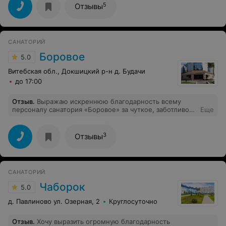
санаторий, так как у дочери бронхиальная астма , а
5
Отзывы
основной профиль санатория- заболевания органов
дыхания. Второе- удобное месторасположение, легко
добраться. Впечатление о санатории остались
положительные. Вежливый персонал,
САНАТОРИЙ
высококвалифицированные медики, хорошое питание.
Спелеотерапия очень помогла моей дочери, состояние
Боровое
5.0
здоровья улучшилось . Рекомендую этот санаторий.
Витебская обл., Докшицкий р-н д. Будачи
до 17:00
Отзыв
.
Выражаю искреннюю благодарность всему
персоналу санатория «Боровое» за чуткое, заботливое
Еще
отношение, понравилось абсолютно всё, качество
приготовления пищи, отношение всех работников
санатория. Уезжаем с чувством ностальгии,
3
Отзывы
постараемся вернуться к вам ещё раз! Всех благ
вашему составу и успехов. С уважением, Адаменко
Л.В.
САНАТОРИЙ
Чаборок
5.0
д. Павлиново ул. Озерная, 2
Круглосуточно
Отзыв
.
Хочу выразить огромную благодарность