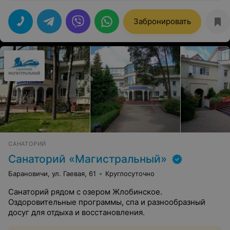
взяли выходного дня, Программа называлась там
"Семейная". Современный комплекс, есть где
погулять, Сосны и берёзы, хорошо дышать. Туи вдоль
Забронировать
дорожек, голубые ели, На скамейку сядешь или на
качели. Шведский стол. Питательно и разнообразно.
Вкусно так, что может даже быть опасно Для фигуры.
Правда, тренажёрный зал Призван, чтоб калории
лишние сжигал. Три бассейна, бани, аквааэробика.
Наслаждайтесь этим, пот стеревши с лобика.
Струйный душ, целебные чудо-ванны хвойные, Соли,
чай, арома..Были мы довольные. Процедуры приняли и
оздоровились. За два дня как будто бы заново
родились. Персонал прекрасный и администрация. Вот
такая наша мини-презентация. От души спасибо тем,
кто без конца Продолжают дело своего отца. Пусть
взлетает рейтинг красочного места С именем богини,
на латинском Vesta!!!!
САНАТОРИЙ
Санаторий «Магистральный»
Барановичи, ул. Гаевая, 61
Круглосуточно
Санаторий рядом с озером Жлобинское.
Оздоровительные программы, спа и разнообразный
досуг для отдыха и восстановления.