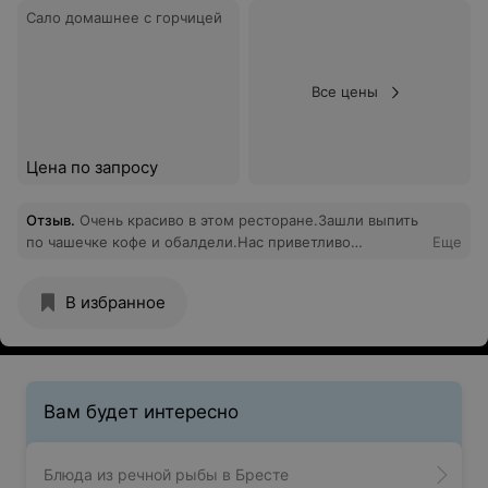
Сало домашнее с горчицей
Все цены
Цена по запросу
Отзыв
.
Очень красиво в этом ресторане.Зашли выпить
по чашечке кофе и обалдели.Нас приветливо
Еще
встретили и провели в зал. Роскошно.Звучала приятная
музыка. Кофе подали очень быстро и красиво.
В избранное
Директор Наталья показала нам гостиничный
комплекс. Мы в восторге. Рекомендуем посетить
Лагуну Янтарную, останетесь довольны.
Вам будет интересно
Блюда из речной рыбы в Бресте