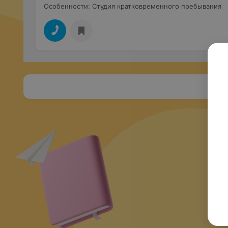
Особенности
:
Студия кратковременного пребывания