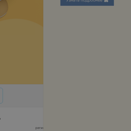
р
© 2026 ООО «Артокс Лаб», УНП 191700409,
регистрирующий орган - Минский горисполком
|