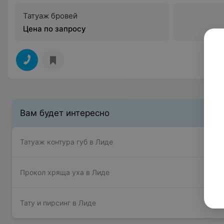
Татуаж бровей
Цена по запросу
Вам будет интересно
Татуаж контура губ в Лиде
Прокол хряща уха в Лиде
Тату и пирсинг в Лиде