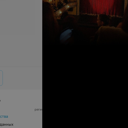
р
© 2026 ООО «Артокс Лаб», УНП 191700409,
регистрирующий орган - Минский горисполком
|
220012, Республика Беларусь, г. Минск,
ства
улица Толбухина, 2, пом. 16 | info@relax.by
 данных