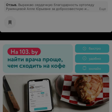
Отзыв
.
Выражаю сердечную благодарность ортопеду
Румянцевой Алле Юрьевне за добросовестную и
Еще
сложную работу. Вы подарили мне улыбку, за это я
Вам очень благодарна! И так же хочу выразить
благодарность зубному технику Кириченко Людмиле
Григорьевне за добросовестное отношение к своему
делу и доброту к людям. Желаю вам и всему вашему
коллективу крепкого здоровья и успехов.