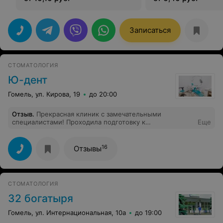
Записаться
СТОМАТОЛОГИЯ
Ю-дент
Гомель, ул. Кирова, 19
до 20:00
Отзыв
.
Прекрасная клиник с замечательными
специалистами! Проходила подготовку к
Еще
протезированию и само протезирование. Отмечу
прекрасную работу Тен Кристины Сергеевны врача
ортопеда и Поддубной Ольги Владимировны, врача
16
Отзывы
терапевта. Всегда внимательные, вежливые. Желаю
вам много пациентов и процветания клинике!
СТОМАТОЛОГИЯ
32 богатыря
Гомель, ул. Интернациональная, 10а
до 19:00