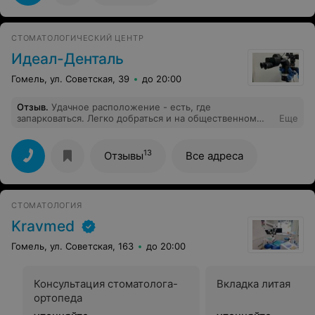
СТОМАТОЛОГИЧЕСКИЙ ЦЕНТР
Идеал-Денталь
Гомель, ул. Советская, 39
до 20:00
Отзыв
.
Удачное расположение - есть, где
запарковаться. Легко добраться и на общественном
Еще
транспорте. Понравилось отношение к клиентам -
звонят, напоминают о времени записи. При
невозможности попасть в нужное время - оперативно
13
Отзывы
Все адреса
корректируют. Работой специалистов доволен - как
лечением, так и протезированием - быстро, чётко,
аккуратно. Остановил свой выбор на этой
стоматологии именно из-за "мягкой уверенности" при
СТОМАТОЛОГИЯ
работе врачей. Цены не низкие, но сколько нужно дать
"своему" зубному в обычной поликлинике и сколько
Kravmed
раз придётся переделать его работу? А здесь и
материалы дорогие и гарантия на выполненные
Гомель, ул. Советская, 163
до 20:00
работы!
Консультация стоматолога-
Вкладка литая
ортопеда