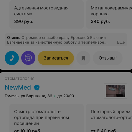
уровень сервиса. Огромное спасибо всей команде
клиники за профессионализм и мою новую улыбку!!! С
Адгезивная мостовидная
Металлокерамиче
уважением Владимир Дегтярев
система
коронка
390 руб.
340 руб.
Отзыв
.
Огромное спасибо врачу Ероховой Евгении
Евгеньевне за качественную работу и терпеливое
Еще
отношение! Как всегда: теплый прием и
ответственный подход к работе!
1
Записаться
Отзывы
СТОМАТОЛОГИЯ
NewMed
Гомель, ул.Барыкина, 86
до 20:00
Осмотр стоматолога-
Повторный прием
ортопеда при первичном
стоматолога-орто
посещении
от 10,10 руб.
от 6,40 руб.