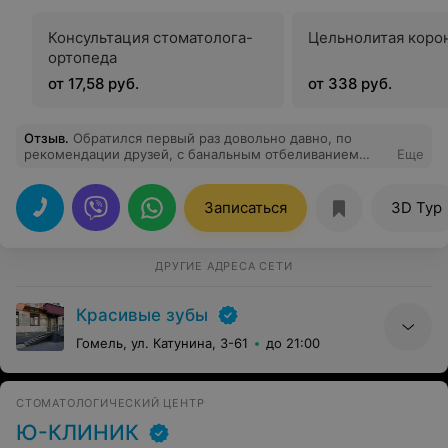
Консультация стоматолога-
Цельнолитая коро
ортопеда
от 17,58 руб.
от 338 руб.
Отзыв
.
Обратился первый раз довольно давно, по
рекомендации друзей, с банальным отбеливанием
Еще
зубов и остался очень доволен. Потом было лечение,
хирургия(Павел Павлович отдельное спасибо!),
протезирование. Все просто супер! Привел жену,
Записаться
3D Тур
ставили имплант, она тоже осталась довольна. Дети
идут на лечение без страха. Уговоры, угрозы и слезы в
прошлом. Спасибо большое нашей семейной
клинике!!!
ДРУГИЕ АДРЕСА СЕТИ
Красивые зубы
Гомель, ул. Катунина, 3-61
до 21:00
СТОМАТОЛОГИЧЕСКИЙ ЦЕНТР
Ю-КЛИНИК