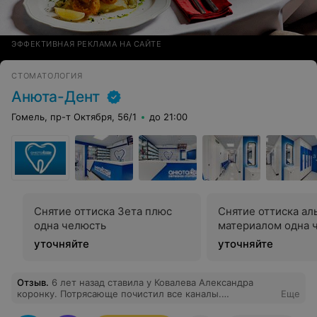
ЭФФЕКТИВНАЯ РЕКЛАМА НА САЙТЕ
СТОМАТОЛОГИЯ
Анюта-Дент
Гомель, пр-т Октября, 56/1
до 21:00
Снятие оттиска Зета плюс
Снятие оттиска ал
одна челюсть
материалом одна 
уточняйте
уточняйте
Отзыв
.
6 лет назад ставила у Ковалева Александра
коронку. Потрясающе почистил все каналы.
Еще
Стоматологи, которые смотрели мои 3д снимки в
Минске и вот недавно в Польше, несколько раз