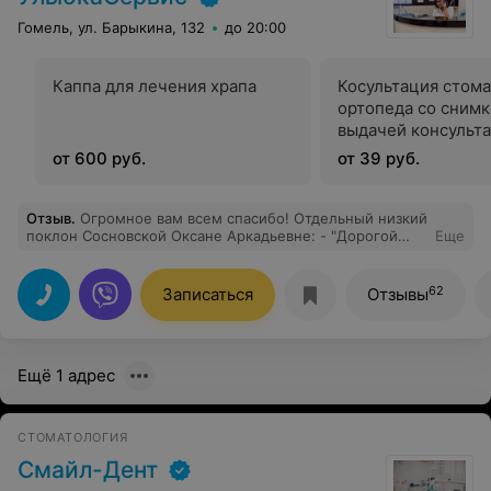
Гомель, ул. Барыкина, 132
до 20:00
Каппа для лечения храпа
Косультация стома
ортопеда со снимк
выдачей консульт
заключения
от 600 руб.
от 39 руб.
Отзыв
.
Огромное вам всем спасибо! Отдельный низкий
поклон Сосновской Оксане Аркадьевне: - "Дорогой
Еще
мой доктор! Только благодаря Вам, Вашим золотым
рукам я на всю жизнь перестал бояться стоматологов.
У меня не хватит словарного запаса, чтобы выразить
62
Записаться
Отзывы
свою благодарность о Вашей работе! И лечение и
протезирование на высшем уровне! Честное слово,у
меня началась новая жизнь!" Удачи вам и
благополучия!
Ещё 1 адрес
СТОМАТОЛОГИЯ
Смайл-Дент