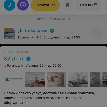
сказали, что очень хорошая работа выполненна,
43
Записаться
Отзывы
особенно без использования микроскопа. Отличный
врач. Самый внимательный и аккуратный врач,
который у меня был. Очень вежливый. Теперь всех
своих врачей сравниваю с ним. Всем советую!!!!
ДРУГИЕ АДРЕСА СЕТИ
ДентоЗаврики
Гомель, ул. Т.С. Бородина, 4
до 21:00
СТОМАТОЛОГИЯ
32 Дент
г. Рогачев, ул. Ленина, 60
до 20:00
Полный спектр услуг, доступная ценовая политика,
наличие современного стоматологического
оборудования