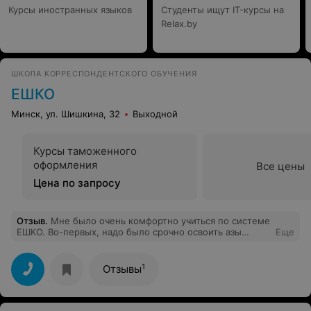
Курсы иностранных языков
Студенты ищут IT-курсы на
Relax.by
ШКОЛА КОРРЕСПОНДЕНТСКОГО ОБУЧЕНИЯ
ЕШКО
Минск, ул. Шишкина, 32
Выходной
Курсы таможенного
оформления
Все цены
Цена по запросу
Отзыв
.
Мне было очень комфортно учиться по системе
ЕШКО. Во-первых, надо было срочно освоить азы
Еще
польского и времени ждать "когда группа соберется" у
меня не было. Во-вторых, очень доступно и интересно
изложен материал (польский - мой 3й иностранный ,
1
Отзывы
так что есть с чем сравнивать). В-третьих. понравилась
работа с удаленным преподавателем. Очень
современный подход.