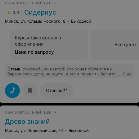
ОБРАЗОВАТЕЛЬНЫЙ ЦЕНТР
Сидериус
3.9
Минск, ул. Кульмы Чорного, 8
Выходной
Курсы таможенного
оформления
Все цены
Цена по запросу
Отзыв
.
Ужаснейший центр!!! Кто хочет обучится на
барменское дело, не идите, а если пришли - бегите!!!
Еще
Вы выкините деньги зря!! Вас за все время продиктую
60 коктейлей, которые можно в интернете прочитать,
ничего вживую не показывают,а
87
Отзывы
администратор(полная, черноволосая) - грубиянша
еще та...Все время переносят занятия, отходят от
темы, лучше сходила бы в кафе....А практика - это
работа в заведении за бесплатно, а отчитают, как будто
ОБРАЗОВАТЕЛЬНЫЙ ЦЕНТР
вы работник, а не ученик...бегите!
Древо знаний
Минск, ул. Первомайская, 14
Выходной