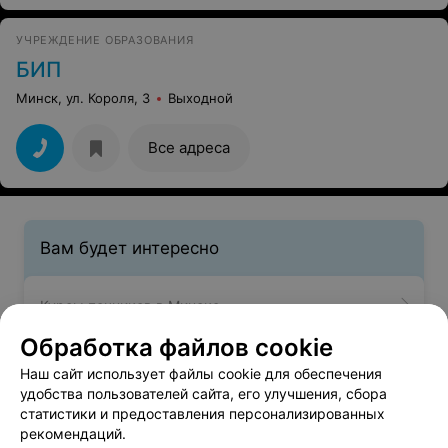
УЧРЕЖДЕНИЕ ОБРАЗОВАНИЯ
БИП
Минск, ул. Короля, 3
Выходной
Все адреса
Вам будет интересно
Курсы печников в Минске
Обработка файлов cookie
Курсы каменщиков в Минске
Наш сайт использует файлы cookie для обеспечения
удобства пользователей сайта, его улучшения, сбора
статистики и предоставления персонализированных
Курсы вальщика леса в Минске
рекомендаций.