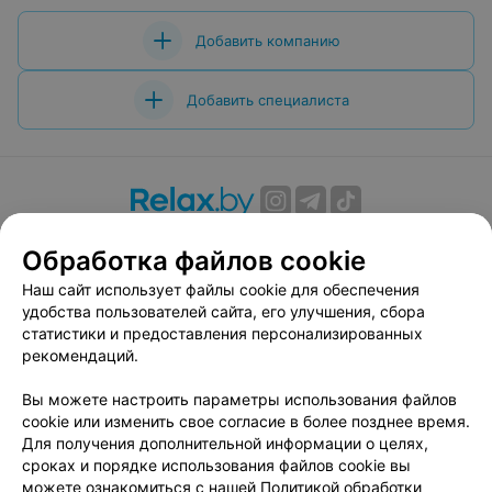
Добавить компанию
Добавить специалиста
О проекте
Новости проекта
Размещение рекламы
Обработка файлов cookie
Вакансии
Публичный договор
Способы оплаты
Наш сайт использует файлы cookie для обеспечения
Публичный договор по использованию сервиса
удобства пользователей сайта, его улучшения, сбора
«Афиша»
статистики и предоставления персонализированных
Пользовательское соглашение
рекомендаций.
Написать в поддержку
Вы можете настроить параметры использования файлов
Связаться по вопросам сотрудничества
cookie или изменить свое согласие в более позднее время.
Написать руководителю relax.by
Для получения дополнительной информации о целях,
сроках и порядке использования файлов cookie вы
Персональные настройки cookie
можете ознакомиться с нашей
Политикой обработки