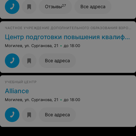
Преподаватель старается, чтоб каждый принимал
участие в уроке, а так как народу мало, времени
27
Отзывы
Все адреса
хватает на всех. Мне кажется, это очень правильно,
потому что мне это очень помогло быстро и без
особых трудностей освоить курс.
ЧАСТНОЕ УЧРЕЖДЕНИЕ ДОПОЛНИТЕЛЬНОГО ОБРАЗОВАНИЯ ВЗРОСЛЫХ
Центр подготовки повышения квалификации и переподготовки рабочих
Могилев, ул. Сурганова, 21
до 18:00
Все адреса
УЧЕБНЫЙ ЦЕНТР
Alliance
Могилев, ул. Сурганова, 21
до 18:00
Все адреса