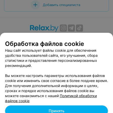
Добавить специалиста
О проекте
Новости проекта
Размещение рекламы
Обработка файлов cookie
Вакансии
Публичный договор
Способы оплаты
Публичный договор по использованию сервиса
Наш сайт использует файлы cookie для обеспечения
«Афиша»
удобства пользователей сайта, его улучшения, сбора
статистики и предоставления персонализированных
Пользовательское соглашение
рекомендаций.
Написать в поддержку
Вы можете настроить параметры использования файлов
Связаться по вопросам сотрудничества
cookie или изменить свое согласие в более позднее время.
Написать руководителю relax.by
Для получения дополнительной информации о целях,
Персональные настройки cookie
сроках и порядке использования файлов cookie вы
можете ознакомиться с нашей
Политикой обработки
Обработка персональных данных
файлов cookie
Принять