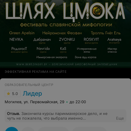
ЭФФЕКТИВНАЯ РЕКЛАМА НА САЙТЕ
ОБРАЗОВАТЕЛЬНЫЙ ЦЕНТР
Лидер
5.0
Могилев, ул. Первомайская, 29
до 22:00
Отзыв
.
Закончила курсы парикмахерское дело, и не
чуть не пожалела, что выбрала именно
Еще
образовательный центр «Лидер». Отличные
сотрудники, все хорошо организовано. Преподаватель