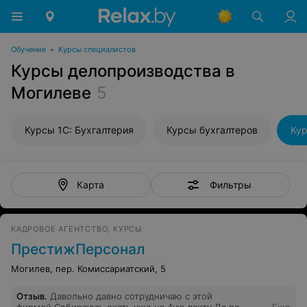
Обучение
•
Курсы специалистов
Курсы делопроизводства в
Могилеве
5
Курсы 1С: Бухгалтерия
Курсы бухгалтеров
Ку
Фильтры
Карта
КАДРОВОЕ АГЕНТСТВО, КУРСЫ
ПрестижПерсонал
Могилев, пер. Комиссариатский, 5
Отзыв
.
Давольно давно сотрудничаю с этой