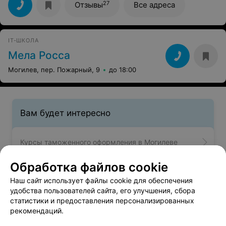
на высшем уровне, все доступно объясняла… На
27
Отзывы
Все адреса
практике, все отработали. Спасибо вам, что помогаете
приобрести новую профессию.
IT-ШКОЛА
Мела Росса
Могилев, пер. Пожарный, 9
до 18:00
Вам будет интересно
Курсы таможенного оформления в Могилеве
Обработка файлов cookie
Курсы печников в Могилеве
Наш сайт использует файлы cookie для обеспечения
удобства пользователей сайта, его улучшения, сбора
статистики и предоставления персонализированных
Курсы каменщиков в Могилеве
рекомендаций.